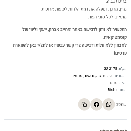
בריכוז גבוה.
מזין, מרכך, ומעלה את רמת הלחות לשעות ארוכות.
מתאים לכל סוגי העור.
התכשיר לא ניתן לרכישה באתר ומחייב אבחון, ייעוץ וליווי של
קוסמטיקאית.
לאבחון ללא עלות ורכישה צרי קשר עכשיו או לחצ/י כאן להשארת
פרטים!
מק"ט:
GS-3175
קטגוריות:
טיפוח ושיקום העור
,
סרומים
תגית:
סרום
מותג:
Biofor
שתפו: