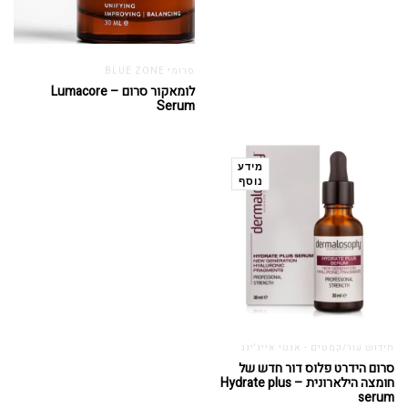
סרומי BLUE ZONE
לומאקור סרום – Lumacore
Serum
מידע
נוסף
חידוש עור/קמטים - אנטי אייג'ינג
סרום הידרט פלוס דור חדש של
חומצה הילארונית – Hydrate plus
serum