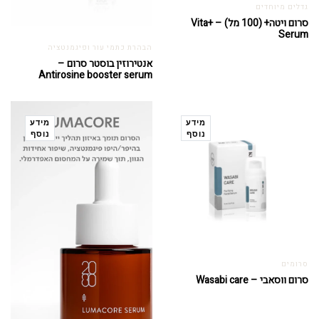
גדלים מיוחדים
סרום ויטה+ (100 מל) – Vita+
Serum
הבהרת כתמי עור ופיגמנטציה
אנטירוזין בוסטר סרום –
Antirosine booster serum
מידע
מידע
נוסף
נוסף
סרומים
סרום ווסאבי – Wasabi care