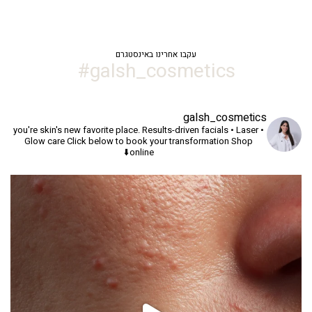
עקבו אחרינו באינסטגרם
galsh_cosmetics#
galsh_cosmetics
you're skin's new favorite place.
Results-driven facials • Laser •
Glow care
Click below to book your transformation
Shop
online⬇️
יך