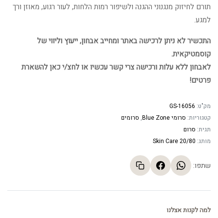
תורם לחיזוק מנגנוני ההגנה ולשיפור רמות הלחות, לעור רגוע, מאוזן ורך
למגע.
התכשיר לא ניתן לרכישה באתר ומחייב אבחון, ייעוץ וליווי של
קוסמטיקאית.
לאבחון ללא עלות ורכישה צרי קשר עכשיו או לחצ/י כאן להשארת
פרטים!
מק"ט:
GS-16056
קטגוריות:
סרומי Blue Zone
,
סרומים
תגית:
סרום
מותג:
20/80 Skin Care
שתפו:
למה לקנות אצלנו