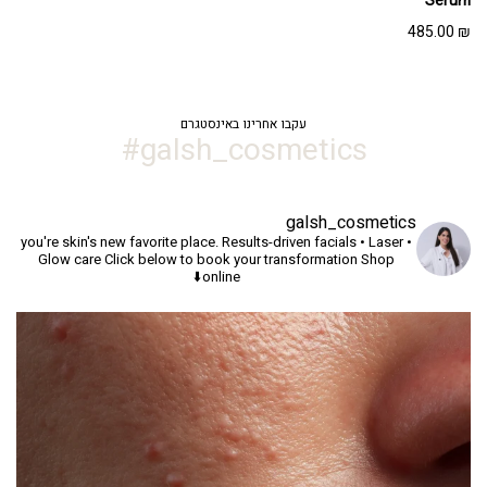
Serum
485.00
₪
עקבו אחרינו באינסטגרם
galsh_cosmetics#
galsh_cosmetics
you're skin's new favorite place.
Results-driven facials • Laser •
Glow care
Click below to book your transformation
Shop
online⬇️
יך