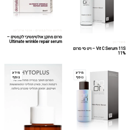
חידוש עור/קמטים - אנטי אייג'ינג
סרום מתקן אולטימטיבי לקמטים –
Ultimate wrinkle repair serum
מוצרי נון
Vit C Serum 11S – ויט סי סרום
11%
מידע
מידע
נוסף
נוסף