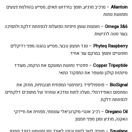
Allantoin
– מרכיב מרגיע, תומך בחידוש תאים, מסייע בהחלמת פצעים
ותחושת נוחות.
Omega 3&6
– חומצות שומן חיוניות הפועלות להפחתת דלקת ולתמיכה
בעור נוטה לרגישות.
Phyteq Raspberry
– נוגד חמצון טבעי, מסייע בהגנה מפני רדיקלים
חופשיים ותומך במרקם עור אחיד.
Copper Tripeptide
– פפטיד נחושת המשקם את הרקמה, מעודד
סינתזת קולגן ומשפר את התפקוד התאי.
BioSignal
– פוספוליפיד ביומימטי המפחית תגובתיות, מחזק את
המחסום האפידרמלי, מעלה לחות ומדכא שחרור של מתווכים דלקתיים
להפחתת דלקת.
Oregano Oil
– רכיב אנטי-מיקרוביאלי עוצמתי, מפחית את חיידקי
האקנה, מרגיע ומגן מפני חמצון.
Squalane
– מעניק לעור לחות והזנה לאורך זמן ומשמש כנוגד חמצון