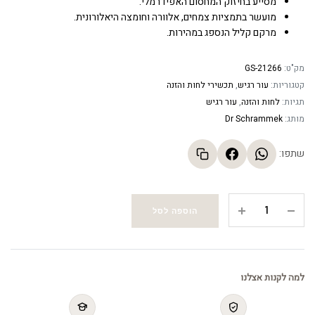
מסייע בחיזוק המחסום האפידרמלי.
מועשר בתמציות צמחים, אלוורה וחומצה היאלורונית.
מרקם קליל הנספג במהירות.
מק"ט:
GS-21266
קטגוריות:
עור רגיש
,
תכשירי לחות והזנה
תגיות:
לחות והזנה
,
עור רגיש
מותג:
Dr Schrammek
שתפו:
נוזל
הוספה לסל
הרגעה
מיידי
לעור
-
למה לקנות אצלנו
Soothing
SOS