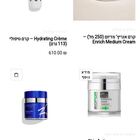
גדלים מיוחדים
הרגעה ושיקום
קרם אנריץ' מדיום (250 מל) –
Hydrating Crème – קרם טיפולי
Enrich Medium Cream
(113 גרם)
610.00
₪
מידע
נוסף
טיפוח ושיקום העור