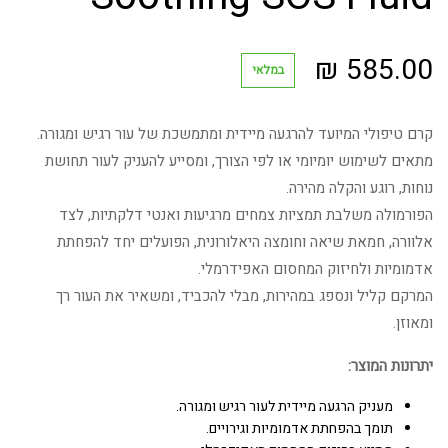
₪
585.00
במלאי
קרם טיפולי המיועד להרגעה מיידית ומתמשכת של עור רגיש ומגורה.
מתאים לשימוש יומיומי או לפי הצורך, ומסייע להעניק לעור תחושת
נוחות, רוגע והקלה מהירה.
הפורמולה משלבת תמציות צמחים מרגיעות ואנטי דלקתיות, לצד
אלוורה, חמאת שיאה וחומצה היאלורונית, הפועלים יחד להפחתת
אדמומיות ולחיזוק המחסום האפידרמלי.
המרקם קליל ונספג במהירות, מבלי להכביד, ומשאיר את העור רך
ומאוזן.
יתרונות המוצר:
מעניק הרגעה מיידית לעור רגיש ומגורה.
תומך בהפחתת אדמומיות וגירויים.