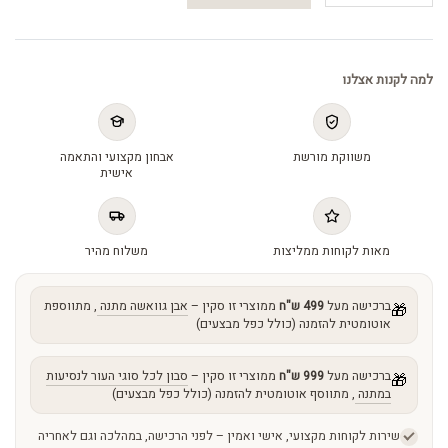
Blemish
Complex
-
למה לקנות אצלנו
סרום
רטינול
לאקנה
משווקת מורשת
אבחון מקצועי והתאמה
quantity
אישית
מאות לקוחות ממליצות
משלוח מהיר
ברכישה מעל
499 ש"ח
ממוצרי זו סקין –
אבן גוואשה מתנה
, מתווספת
🎁
אוטומטית להזמנה (כולל כפל מבצעים)
ברכישה מעל
999 ש"ח
ממוצרי זו סקין –
סבון לכל סוגי העור לנסיעות
🎁
במתנה
, מתווסף אוטומטית להזמנה (כולל כפל מבצעים)
שירות לקוחות מקצועי, אישי ואמין – לפני הרכישה, במהלכה וגם לאחריה