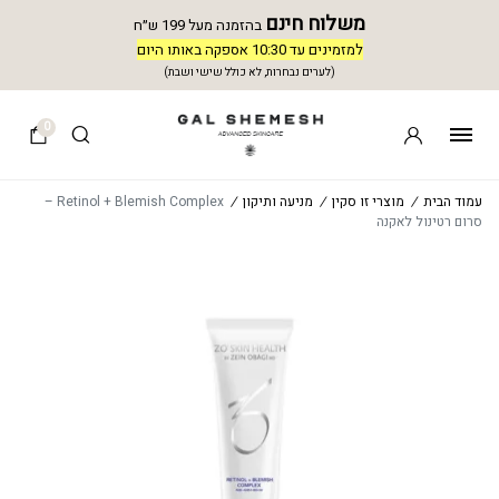
משלוח חינם
בהזמנה מעל 199 ש״ח
למזמינים עד 10:30 אספקה באותו היום
(לערים נבחרות, לא כולל שישי ושבת)
0
עמוד הבית
/
מוצרי זו סקין
/
מניעה ותיקון
/
Retinol + Blemish Complex –
סרום רטינול לאקנה