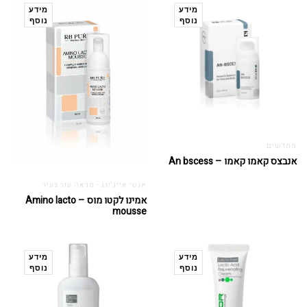
מידע
מידע
נוסף
נוסף
מחדשים
אנבצס קאמו קאמו – An bscess
אנטי אייג'ינג - מראה עור צעיר
אמינו לקטו מוס – Amino lacto
mousse
מידע
מידע
נוסף
נוסף