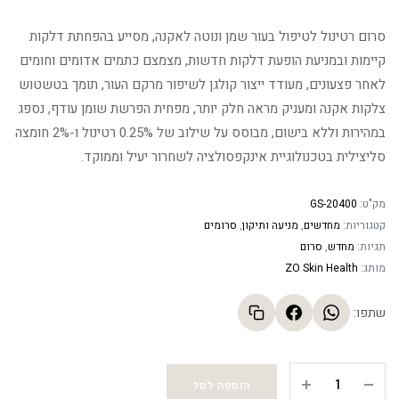
סרום רטינול לטיפול בעור שמן ונוטה לאקנה, מסייע בהפחתת דלקות
קיימות ובמניעת הופעת דלקות חדשות, מצמצם כתמים אדומים וחומים
לאחר פצעונים, מעודד ייצור קולגן לשיפור מרקם העור, תומך בטשטוש
צלקות אקנה ומעניק מראה חלק יותר, מפחית הפרשת שומן עודף, נספג
במהירות וללא בישום, מבוסס על שילוב של 0.25% רטינול ו-2% חומצה
סליצילית בטכנולוגיית אינקפסולציה לשחרור יעיל וממוקד.
מק"ט:
GS-20400
קטגוריות:
מחדשים
,
מניעה ותיקון
,
סרומים
תגיות:
מחדש
,
סרום
מותג:
ZO Skin Health
שתפו:
Retinol
הוספה לסל
+