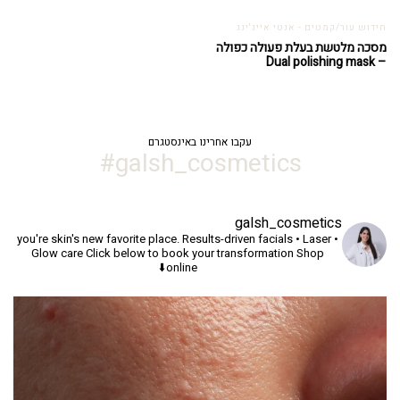
חידוש עור/קמטים - אנטי אייג'ינג
מסכה מלטשת בעלת פעולה כפולה
– Dual polishing mask
עקבו אחרינו באינסטגרם
galsh_cosmetics#
galsh_cosmetics
you're skin's new favorite place.
Results-driven facials • Laser •
Glow care
Click below to book your transformation
Shop
online⬇️
יך