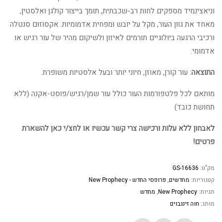
וניאצינמיד מספקים לחות רב-שכבתית, תומך בייצור קולגן ואלסטין,
מאחד את גוון העור, מקל על יובש ומפחית אדמומיות. אקסוזום סנטלה
ורכיבי הרגעה ביולוגיים תורמים לאיזון ולשיקום מהיר של עור רגיש או
אדמומי.
התוצאה
: עור קורן, מאוזן, חיוני יותר ובעל אלסטיות משופרת.
מותאם לכל פלטפורמות העור כולל עור שמן/רגיש/פוסט-אקנה (ללא
תחושת כובד)
לאבחון ללא עלות ורכישה צרי קשר עכשיו או לחצ/י כאן להשארת
פרטים!
מק"ט:
GS-16636
קטגוריות:
מחדשים
,
פרופסי החדש - New Prophecy
תגיות:
New Prophecy
,
מחדש
מותג:
חוה זינגבוים