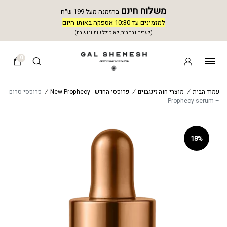
משלוח חינם
בהזמנה מעל 199 ש״ח
למזמינים עד 10:30 אספקה באותו היום
(לערים נבחרות, לא כולל שישי ושבת)
0
עמוד הבית
/
מוצרי חוה זינגבוים
/
פרופסי החדש - New Prophecy
/
פרופסי סרום
– Prophecy serum
18%