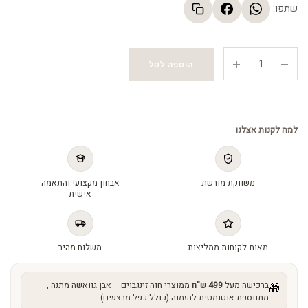
שתפו:
פרופסי
הוספה לסל
סרום
-
Prophecy
serum
למה לקנות אצלנו
quantity
משווקת מורשת
אבחון מקצועי והתאמה
אישית
מאות לקוחות ממליצות
משלוח מהיר
ברכישה מעל
499 ש"ח
ממוצרי חוה זינגבוים –
אבן גוואשה מתנה
,
🎁
מתווספת אוטומטית להזמנה (כולל כפל מבצעים)