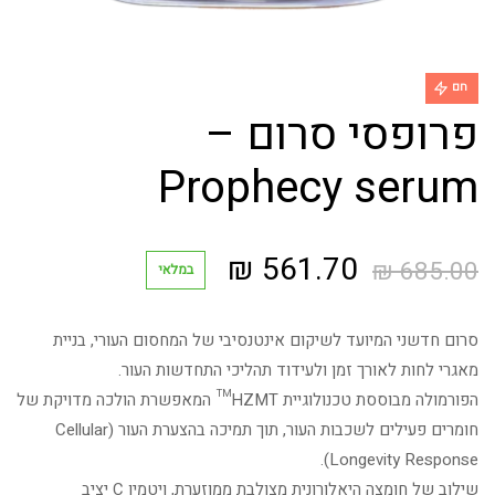
חם
פרופסי סרום –
Prophecy serum
המחיר
המחיר
₪
561.70
₪
685.00
במלאי
המקורי
הנוכחי
סרום חדשני המיועד לשיקום אינטנסיבי של המחסום העורי, בניית
היה:
הוא:
מאגרי לחות לאורך זמן ולעידוד תהליכי התחדשות העור.
הפורמולה מבוססת טכנולוגיית HZMT™ המאפשרת הולכה מדויקת של
561.70 ₪.
685.00 ₪.
חומרים פעילים לשכבות העור, תוך תמיכה בהצערת העור (Cellular
Longevity Response).
שילוב של חומצה היאלורונית מצולבת ממוזערת, ויטמין C יציב