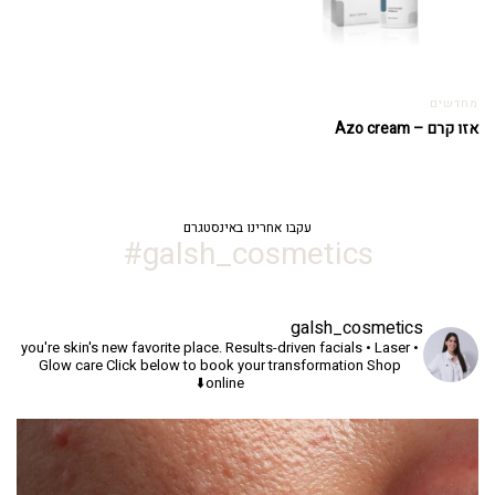
מחדשים
אזו קרם – Azo cream
עקבו אחרינו באינסטגרם
galsh_cosmetics#
galsh_cosmetics
you're skin's new favorite place.
Results-driven facials • Laser •
Glow care
Click below to book your transformation
Shop
online⬇️
יך