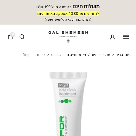
משלוח חינם
בהזמנה מעל 199 ש״ח
למזמינים עד 10:30 אספקה באותו היום
(לערים נבחרות, לא כולל שישי ושבת)
0
עמוד הבית
/
מוצרי ביופור
/
פיגמנטציה וחידוש העור
/
ברייט – Bright