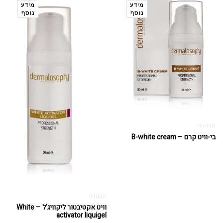
מידע
מידע
נוסף
נוסף
הבהרה
בי-וויט קרם – B-white cream
הבהרה
וויט אקטיבטור ליקוויג'ל – White
activator liquigel