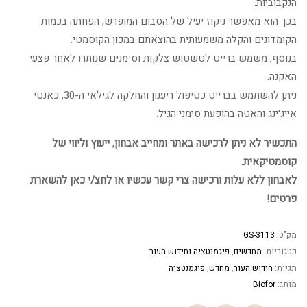
הנקבוביות.
בכך הוא מאפשר ניקוז יעיל של הסבום המופרש, הפחתה בכמות
הקומדונים והקלה משמעותית בהוצאתם במכון הקוסמטי.
בנוסף, משמש ברייט לטשטוש צלקות וסימנים שנותרו לאחר פצעי
האקנה.
ניתן להשתמש בברייט כטיפול ריענון והחלקה לגילאי ה-30, כאנטי
אייג'ינג והאטה בהופעת סימני הגיל.
התכשיר לא ניתן לרכישה באתר ומחייב אבחון, ייעוץ וליווי של
קוסמטיקאית.
לאבחון ללא עלות ורכישה צרי קשר עכשיו או לחצ/י כאן להשארת
פרטים!
מק"ט:
GS-3113
קטגוריות:
מחדשים
,
פיגמנטציה וחידוש העור
תגיות:
חידוש העור
,
מחדש
,
פיגמנטציה
מותג:
Biofor