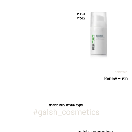
מידע
נוסף
מחדשים
רניו – Renew
עקבו אחרינו באינסטגרם
galsh_cosmetics#
galsh_cosmetics