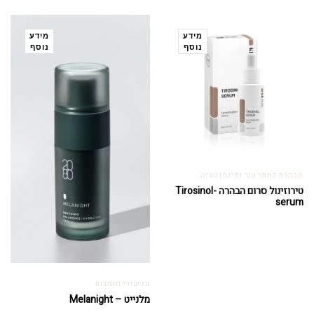
מידע
מידע
נוסף
נוסף
הבהרת כתמי עור ופיגמנטציה
טירוזינול סרום הבהרה -Tirosinol
serum
תכשירי חומצות
מלנייט – Melanight