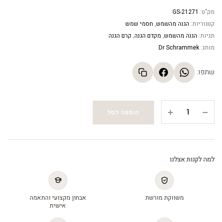
מק"ט:
GS-21271
קטגוריות:
הגנה מהשמש
,
חסמי שמש
תגיות:
הגנה מהשמש
,
מקדם הגנה
,
קרם הגנה
מותג:
Dr Schrammek
שתפו:
קרם
הוספה לסל
רב
תכליתי
-
BB
למה לקנות אצלנו
Perfect
Beauty
Fluid
משווקת מורשת
אבחון מקצועי והתאמה
Ivory
אישית
SPF20