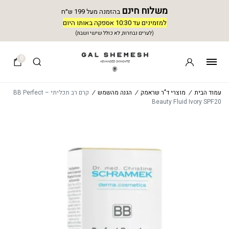
משלוח חינם
בהזמנה מעל 199 ש״ח
למזמינים עד 10:30 אספקה באותו היום
(לערים נבחרות, לא כולל שישי ושבת)
0
עמוד הבית
/
מוצרי ד"ר שראמק
/
הגנה מהשמש
/
קרם רב תכליתי – BB Perfect
Beauty Fluid Ivory SPF20