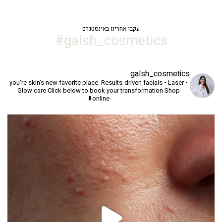
עקבו אחרינו באינסטגרם
galsh_cosmetics#
galsh_cosmetics
you're skin's new favorite place.
Results-driven facials • Laser •
Glow care
Click below to book your transformation
Shop
online⬇️
יך