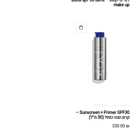
דמי מייקאפ – Block spf 50 demi
make up
מקדמי הגנה - PROTECT
Sunscreen + Primer SPF30 –
קרם הגנה כפול (30 מ"ל)
330.00
₪