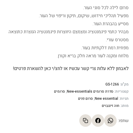
המקורי
הנוכחי
סרום לילה לכל סוגי העור.
היה:
הוא:
מפעיל תהליכי חידוש, שיקום, תיקון וריפוי של העור.
מסייע בהבהרת העור.
412.46 ₪.
503.00 ₪.
מבהיר כתמי פיגמנטציה ומצמצם היווצרות פיגמנטציה הנוצרת כתוצאה
מסטרס עורי.
מפחית רמת דלקתיות בעור.
מלחח ומקנה לעור מראה חלק בריא וקורן.
לאבחון ללא עלות צרי קשר עכשיו או לחצ/י כאן להשארת פרטים!
מק"ט:
GS-1266
קטגוריות:
סדרת סרומים New-essentials
,
סרומים
תגיות:
New essential
,
סרום פנים
מותג:
חוה זינגבוים
שתפו: