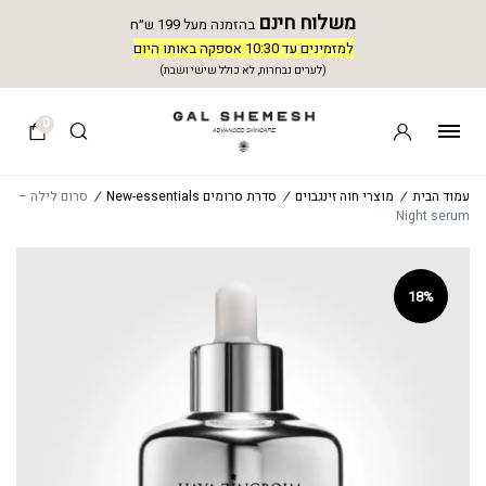
משלוח חינם
בהזמנה מעל 199 ש״ח
למזמינים עד 10:30 אספקה באותו היום
(לערים נבחרות, לא כולל שישי ושבת)
0
עמוד הבית
/
מוצרי חוה זינגבוים
/
סדרת סרומים New-essentials
/
סרום לילה –
Night serum
18%