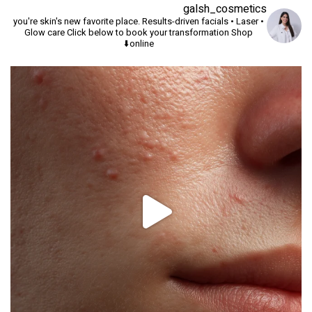
galsh_cosmetics
you're skin's new favorite place.
Results-driven facials • Laser •
Glow care
Click below to book your transformation
Shop
online⬇️
יך