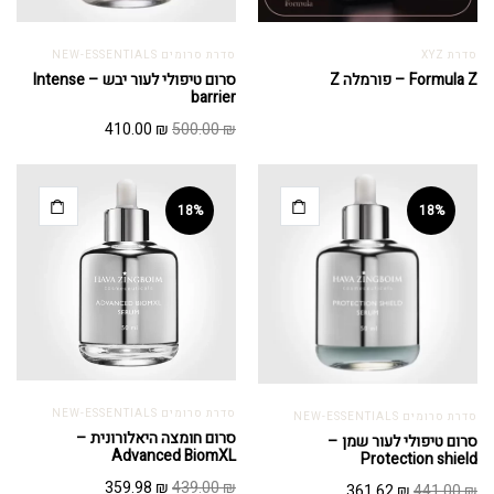
סדרת XYZ
סדרת סרומים NEW-ESSENTIALS
Formula Z – פורמלה Z
סרום טיפולי לעור יבש – Intense
barrier
המחיר
המחיר
410.00
₪
500.00
₪
המקורי
הנוכחי
היה:
הוא:
410.00 ₪.
500.00 ₪.
18%
18%
סדרת סרומים NEW-ESSENTIALS
סדרת סרומים NEW-ESSENTIALS
סרום חומצה היאלורונית –
סרום טיפולי לעור שמן –
Advanced BiomXL
Protection shield
המחיר
המחיר
המחיר
המחיר
359.98
₪
439.00
₪
361.62
₪
441.00
₪