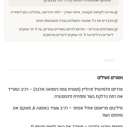
מתווסף אוטומטית להזמנה (כולל כפל מבצעים)
שירות לקוחות מקצועי, אישי ואמין – לפני הרכישה, במהלכה וגם לאחריה
מכבדים את כל אמצעי התשלום בצורה מאובטחת ונוחה
משלוחים מהירים – מהיום להיום באזורים נבחרים, עד 3 ימי עסקים
ליעדים רגילים ועד 5 ימי עסקים ליעדים מרוחקים
תיאור
חומרים פעילים
סודיום פלמיטויל פרוליין (תמצית צמח נימפאה אלבה) – רכיב המוריד
את רמת הדלקת בעור ומפחית פיגמנטציה.
סיליבום מריאנום אתיל אסתר – רכיב עשיר באומגה 6, משקם את
מחסום העור.
תמצית שורש צ’יקורי – מעודד את העור לייצור ויטמין D.