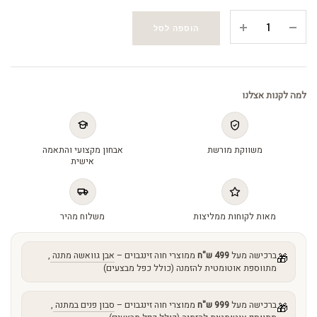
סרום
הוספה לסל
לילה
-
Night
serum
למה לקנות אצלנו
quantity
משווקת מורשת
אבחון מקצועי והתאמה
אישית
מאות לקוחות ממליצות
משלוח מהיר
ברכישה מעל
499 ש"ח
ממוצרי חוה זינגבוים –
אבן גוואשה מתנה
,
🎁
מתווספת אוטומטית להזמנה (כולל כפל מבצעים)
ברכישה מעל
999 ש"ח
ממוצרי חוה זינגבוים –
סבון פנים במתנה
,
🎁