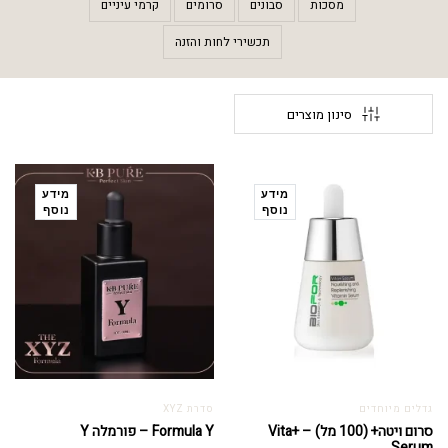
מסכות
סבונים
סרומים
קרמי עיניים
תכשירי לחות והזנה
סינון מוצרים
מידע
מידע
נוסף
נוסף
גדלים מיוחדים
סדרת XYZ
סרום ויטה+ (100 מל) – Vita+
Formula Y – פורמלה Y
Serum