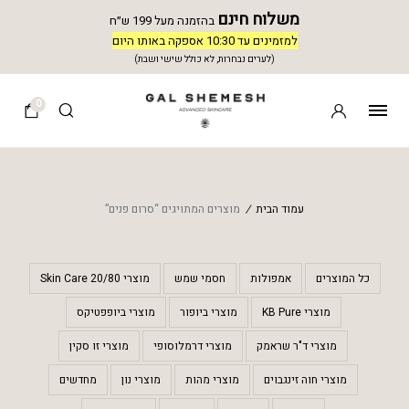
משלוח חינם
בהזמנה מעל 199 ש״ח
למזמינים עד 10:30 אספקה באותו היום
(לערים נבחרות, לא כולל שישי ושבת)
0
עמוד הבית
/
מוצרים המתויגים “סרום פנים”
כל המוצרים
אמפולות
חסמי שמש
מוצרי 20/80 Skin Care
מוצרי KB Pure
מוצרי ביופור
מוצרי ביופפטיקס
מוצרי ד"ר שראמק
מוצרי דרמלוסופי
מוצרי זו סקין
מוצרי חוה זינגבוים
מוצרי מהות
מוצרי נון
מחדשים