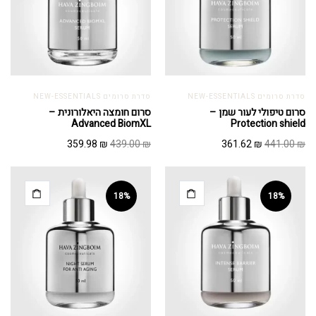
סדרת סרומים NEW-ESSENTIALS
סדרת סרומים NEW-ESSENTIALS
סרום טיפולי לעור שמן –
סרום חומצה היאלורונית –
Advanced BiomXL
Protection shield
המחיר
המחיר
המחיר
המחיר
359.98
₪
439.00
₪
361.62
₪
441.00
₪
המקורי
הנוכחי
המקורי
הנוכחי
היה:
הוא:
היה:
הוא:
359.98 ₪.
439.00 ₪.
361.62 ₪.
441.00 ₪.
18%
18%