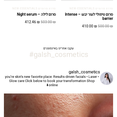
סדרת סרומים NEW-ESSENTIALS
סדרת סרומים NEW-ESSENTIALS
סרום טיפולי לעור יבש – Intense
סרום לילה – Night serum
barrier
המחיר
המחיר
412.46
₪
503.00
₪
המחיר
המחיר
410.00
₪
500.00
₪
המקורי
הנוכחי
המקורי
הנוכחי
היה:
הוא:
היה:
הוא:
412.46 ₪.
503.00 ₪.
410.00 ₪.
500.00 ₪.
עקבו אחרינו באינסטגרם
galsh_cosmetics#
galsh_cosmetics
you're skin's new favorite place.
Results-driven facials • Laser •
Glow care
Click below to book your transformation
Shop
online⬇️
יך