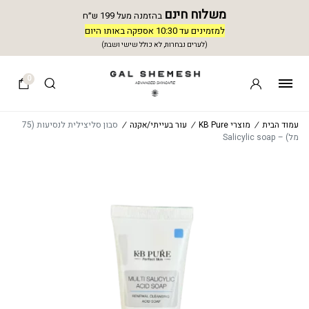
משלוח חינם
בהזמנה מעל 199 ש״ח
למזמינים עד 10:30 אספקה באותו היום
(לערים נבחרות, לא כולל שישי ושבת)
0
עמוד הבית
/
מוצרי KB Pure
/
עור בעייתי/אקנה
/
סבון סליצילית לנסיעות (75
מל) – Salicylic soap