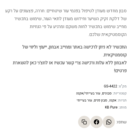
סבון מחדש מעודן לטיפול בפגמי עור שיטחיים: חררה, פצעונים על רקע
של דלקת זקיק השיער וחידוש מעודן לתאי העור, שימוש בתכשיר
מחייב שימוש בתכשיר לחות משקם ומרגיע על פי הנחיות
הקוסמטיקאית שלכם.
התכשיר לא ניתן לרכישה באתר ומחייב אבחון, ייעוץ וליווי של
קוסמטיקאית.
לאבחון ללא עלות ורכישה צרי קשר עכשיו או לחצ/י כאן להשארת
פרטים!
מק"ט:
GS-4422
קטגוריות:
סבונים
,
עור בעייתי/אקנה
תגיות:
אקנה
,
סבון פנים
,
עור בעייתי
מותג:
KB Pure
שתפו: