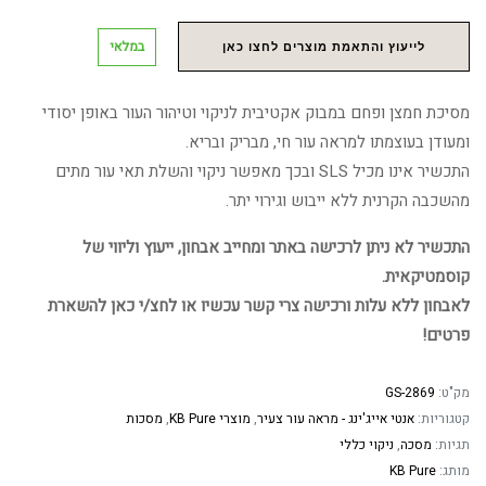
במלאי
לייעוץ והתאמת מוצרים לחצו כאן
מסיכת חמצן ופחם במבוק אקטיבית לניקוי וטיהור העור באופן יסודי
ומעודן בעוצמתו למראה עור חי, מבריק ובריא.
התכשיר אינו מכיל SLS ובכך מאפשר ניקוי והשלת תאי עור מתים
מהשכבה הקרנית ללא ייבוש וגירוי יתר.
התכשיר לא ניתן לרכישה באתר ומחייב אבחון, ייעוץ וליווי של
קוסמטיקאית.
לאבחון ללא עלות ורכישה צרי קשר עכשיו או לחצ/י כאן להשארת
פרטים!
מק"ט:
GS-2869
קטגוריות:
אנטי אייג'ינג - מראה עור צעיר
,
מוצרי KB Pure
,
מסכות
תגיות:
מסכה
,
ניקוי כללי
מותג:
KB Pure