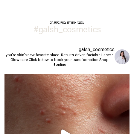
עקבו אחרינו באינסטגרם
galsh_cosmetics#
galsh_cosmetics
you're skin's new favorite place.
Results-driven facials • Laser •
Glow care
Click below to book your transformation
Shop
online⬇️
יך