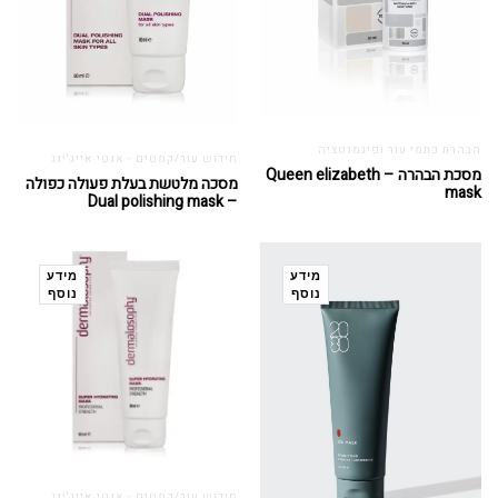
הבהרת כתמי עור ופיגמנטציה
חידוש עור/קמטים - אנטי אייג'ינג
מסכת הבהרה – Queen elizabeth
מסכה מלטשת בעלת פעולה כפולה
mask
– Dual polishing mask
מידע
מידע
נוסף
נוסף
חידוש עור/קמטים - אנטי אייג'ינג