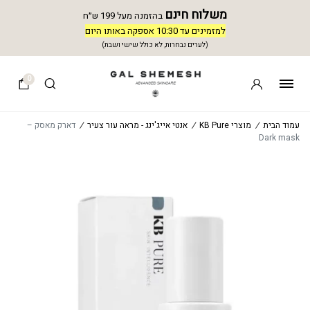
משלוח חינם
בהזמנה מעל 199 ש״ח
למזמינים עד 10:30 אספקה באותו היום
(לערים נבחרות, לא כולל שישי ושבת)
0
עמוד הבית
/
מוצרי KB Pure
/
אנטי אייג'ינג - מראה עור צעיר
/
דארק מאסק –
Dark mask