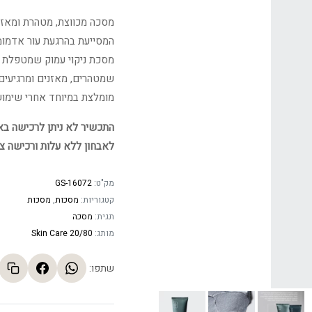
מסכה מכווצת, מטהרת ומאזנת
המסייעת בהרגעת עור אדמומ
מסכת ניקוי עמוק שמטפלת בע
שמטהרים, מאזנים ומרגיעים.
מומלצת במיוחד אחרי שימוש 
התכשיר לא ניתן לרכישה באתר
לאבחון ללא עלות ורכישה צ
מק"ט:
GS-16072
קטגוריות:
מסכות
,
מסכות
תגית:
מסכה
מותג:
20/80 Skin Care
שתפו: