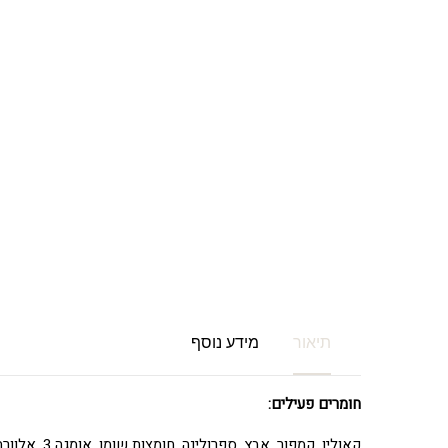
תיאור
מידע נוסף
חומרים פעילים:
קאולין, קמפור, אבץ, ספרולינה, חומצות שומן, אומגה 3, אלוורה, תמצית פירות, ביו-סכריד, ביסבולול.