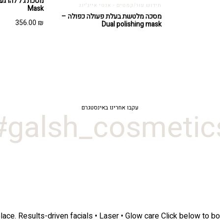
חידוש עור/קמטים - אנטי אייג'ינג
Mask
מסכה מלטשת בעלת פעולה כפולה –
356.00
₪
Dual polishing mask
עקבו אחרינו באינסטגרם
galsh_cosmetics
lace.
Results-driven facials • Laser • Glow care
Click below to bo