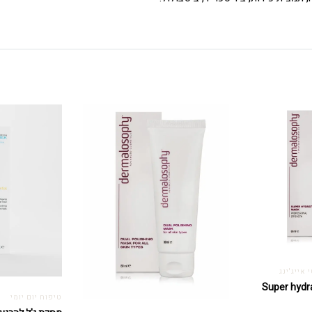
אייג'ינג
ית – Super hydrating
טיפוח יום יומי