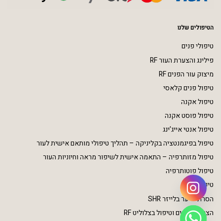
הטיפולים שלנו
טיפולי פנים
פילינג והצערת העור RF
מיצוק עור הפנים RF
טיפול פנים קלאסי
טיפול אקנה
טיפול פוסט אקנה
טיפול אנטי אייג’ינג
טיפול בפיגמנטציה בקליניקה – תהליך טיפולי מותאם אישית לעור
טיפול מזותרפיה – התאמה אישית לשיפור מראה וחיוניות העור
טיפול פוטותרפיה
טיפולי גוף
הסרת שיער בלייזר SHR
הצרת היקפים וטיפול בצלוליט RF