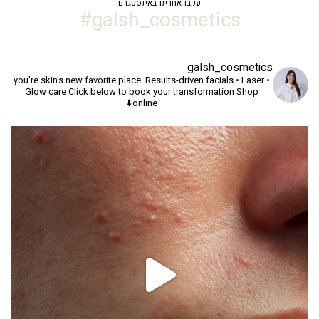
עקבו אחרינו באינסטגרם
galsh_cosmetics#
galsh_cosmetics
you're skin's new favorite place.
Results-driven facials • Laser •
Glow care
Click below to book your transformation
Shop
online⬇️
יך