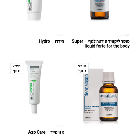
אקנה
אקנה
סופר ליקוויד פורטה לגוף – Super
הידרו – Hydro
liquid forte for the body
מידע
מידע
נוסף
נוסף
אקנה
אזו קייר – Azo Care