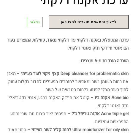
ערכת אקנה דלקתי
במלאי
לייעוץ והתאמת מוצרים לחצו כאן
ערכה המטפלת באקנה דלקתי עד דלקתי מאוד, פעילות המוצרים בעור
הם אנטי חיידקי חזק ואנטי דלקתי.
הערכה מורכבת מ-5 מוצרים:
Deep cleanser for problematic skin קצף ניקוי לעור בעייתי
– מאזן
את רמות השומן בעור ומאפשר לחומרים הפעילים לחדור בקלות עמוק
לתוך העור מבלי לפגוע בלחות הטבעית של העור.
Acne bio אקנה ביו
– קוטל את חיידק האקנה במגע, אנטי בקטריאלי
חזק ואנטי דלקתי.
Acne triple gel אקנה טריפל ג'ל
– מפחית יצור סבום תת-עורי ומונע
התפרצויות עתידיות.
Ultra moisturizer for oily skin לחות קליר לעור בעייתי
– חיוני מאוד