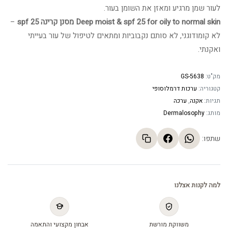
לעור שמן מרגיע ומאזן את השומן בעור.
Deep moist & spf 25 for oily to normal skin מסנן קרינה 25 spf
–
לא קומודוגני, לא סותם נקבוביות ומתאים לטיפול של עור בעייתי
ואקנתי.
מק"ט:
GS-5638
קטגוריה:
ערכות דרמלוסופי
תגיות:
אקנה
,
ערכה
מותג:
Dermalosophy
שתפו:
למה לקנות אצלנו
משווקת מורשת
אבחון מקצועי והתאמה