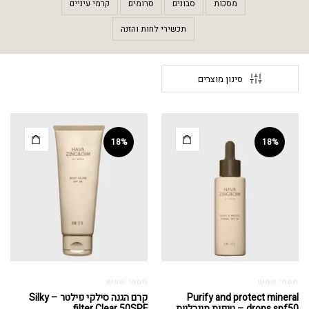
מסכות
סבונים
סרומים
קרמי עיניים
תכשירי לחות והזנה
סינון מוצרים
18%
18%
חסמי שמש
חסמי שמש
Purify and protect mineral
קרם הגנה סילקי פילטר – Silky
drops spf50 – טיפות מינרליות
filter Clear 50SPF