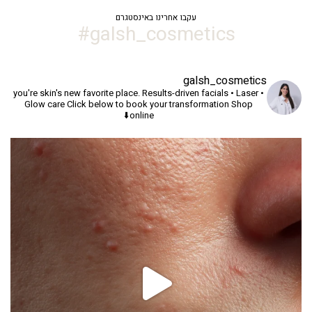
241.90 ₪.
295.00 ₪.
עקבו אחרינו באינסטגרם
galsh_cosmetics#
galsh_cosmetics
you're skin's new favorite place.
Results-driven facials • Laser •
Glow care
Click below to book your transformation
Shop
online⬇️
יך