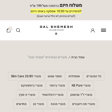
משלוח חינם
בהזמנה מעל 199 ש״ח
למזמינים עד 10:30 אספקה באותו היום
(לערים נבחרות, לא כולל שישי ושבת)
0
עמוד הבית
/
מוצרים המתויגים “מקדמי הגנה”
כל המוצרים
אמפולות
חסמי שמש
מוצרי 20/80 Skin Care
מוצרי KB Pure
מוצרי ביופור
מוצרי ביופפטיקס
מוצרי ד"ר שראמק
מוצרי דרמלוסופי
מוצרי זו סקין
מוצרי חוה זינגבוים
מוצרי מהות
מוצרי נון
מחדשים