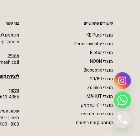
קישורים שימושיים
צור קשר
מוצרי KB Pure
מוזמנים לק
שמואלביץ מרדכי 23,
מוצרי Dermalosophy
מוצרי Biofor
אימייל
מוצרי NOON
mesh.co.il
מוצרי Biopeptix
ליצירת קשר
מוצרי 20/80
מוצרי Zo Skin
טלפון
מוצרי MAHUT
-613-4355
מוצרי ד"ר שראמק
שעות פעיל
מוצרי חוה זינגבוים
ראשון - חמ
קוסמטיקאית רפואית
8:00 - 19:00