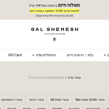
משלוח חינם
בהזמנה מעל 199 ש״ח
למזמינים עד 10:30 אספקה באותו היום
(לערים נבחרות, לא כולל שישי ושבת)
בלוג – הרחבת הידע
הטיפולים שלנו
Gift Card
עמוד הבית
/
מוצרים המתויגים “ביו-לוג'יק”
מוצרי 20/80 Skin Care
מוצרי KB Pure
מוצרי ביופור
מוצרי ביופפטיקס
ם
מוצרי מהות
מוצרי נון
מחדשים
מסכות
סבונים
סרומים
ק