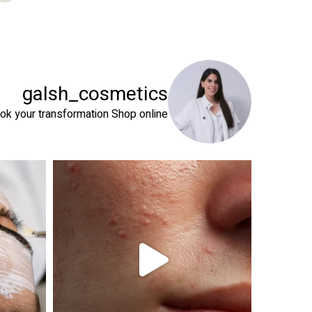
galsh_cosmetics
ok your transformation
Shop online⬇️
 שהעור שלך צריך
טיפול פנים נכון הוא הרבה מעבר לניקוי העור. המטרה ה
זה קור