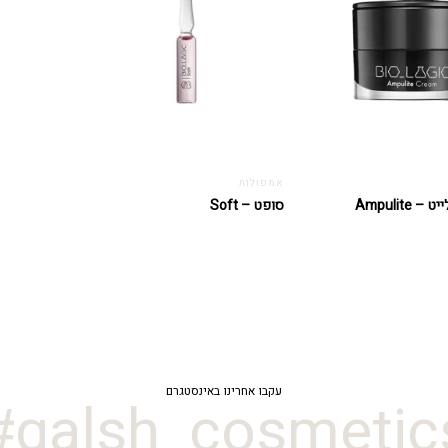
אמפולות
קרם אמפולייט – Ampulite
סופט – Soft
עקבו אחרינו באינסטגרם
galsh_cosmetics