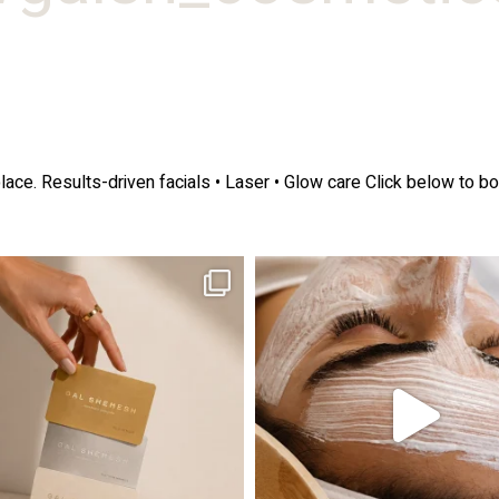
lace.
Results-driven facials • Laser • Glow care
Click below to bo
ה! מועדון החברות שלנו סוף סוף נפתח. מהיום,
אקנה הוא אחד המצבים הנפוצים ביותר בעו