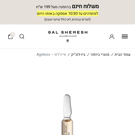
משלוח חינם
בהזמנה מעל 199 ש״ח
למזמינים עד 10:30 אספקה באותו היום
(לערים נבחרות, לא כולל שישי ושבת)
0
עמוד הבית
/
מוצרי ביופור
/
ביו-לוג'יק
/
אייג'לס – Ageless