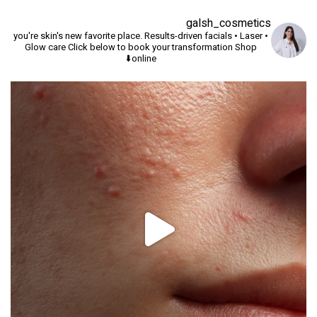
galsh_cosmetics
you're skin's new favorite place.
Results-driven facials • Laser •
Glow care
Click below to book your transformation
Shop
online⬇️
יך