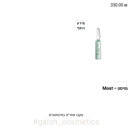
330.00
₪
מידע
נוסף
אמפולות
מויסט – Moist
עקבו אחרינו באינסטגרם
galsh_cosmetics#