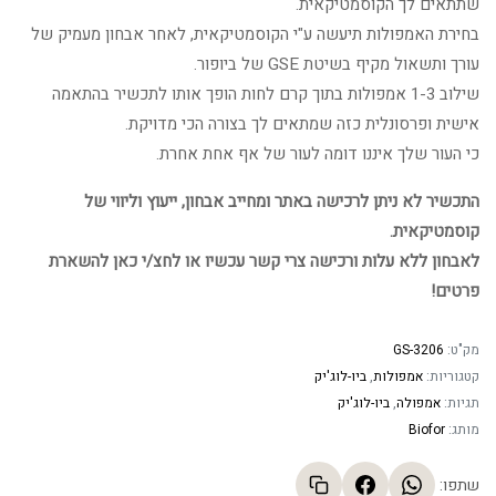
שתתאים לך הקוסמטיקאית.
בחירת האמפולות תיעשה ע"י הקוסמטיקאית, לאחר אבחון מעמיק של
עורך ותשאול מקיף בשיטת GSE של ביופור.
שילוב 1-3 אמפולות בתוך קרם לחות הופך אותו לתכשיר בהתאמה
אישית ופרסונלית כזה שמתאים לך בצורה הכי מדויקת.
כי העור שלך איננו דומה לעור של אף אחת אחרת.
התכשיר לא ניתן לרכישה באתר ומחייב אבחון, ייעוץ וליווי של
קוסמטיקאית.
לאבחון ללא עלות ורכישה צרי קשר עכשיו או לחצ/י כאן להשארת
פרטים!
מק"ט:
GS-3206
קטגוריות:
אמפולות
,
ביו-לוג'יק
תגיות:
אמפולה
,
ביו-לוג'יק
מותג:
Biofor
שתפו: