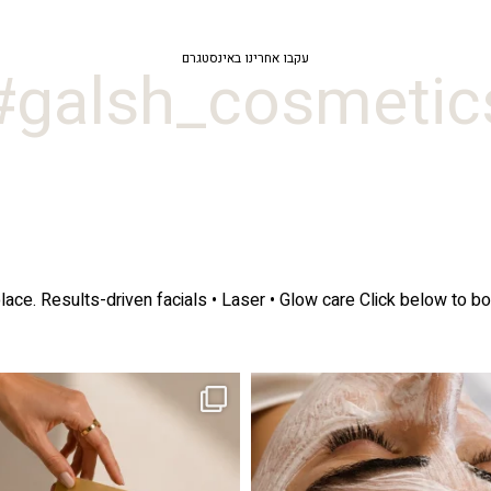
עקבו אחרינו באינסטגרם
galsh_cosmetics
lace.
Results-driven facials • Laser • Glow care
Click below to bo
ה! מועדון החברות שלנו סוף סוף נפתח. מהיום,
אקנה הוא אחד המצבים הנפוצים ביותר בעו