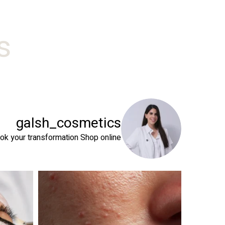
#
galsh_cosmetics
ok your transformation
Shop online⬇️
 שהעור שלך צריך
טיפול פנים נכון הוא הרבה מעבר לניקוי העור. המטרה ה
זה קור