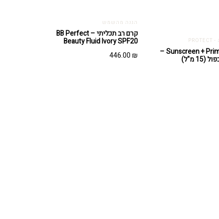
הגנה מהשמש
קרם רב תכליתי – BB Perfect
Beauty Fluid Ivory SPF20
PRO
Sunscreen + Primer SPF30 –
446.00
₪
15 מ"ל)