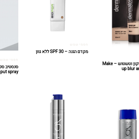
חסמי שמש
מקדם הגנה – SPF 30 ללא גוון
חסמי שמש
מייק אפ תיקון וטשטוש – Make
up blur a
put spray