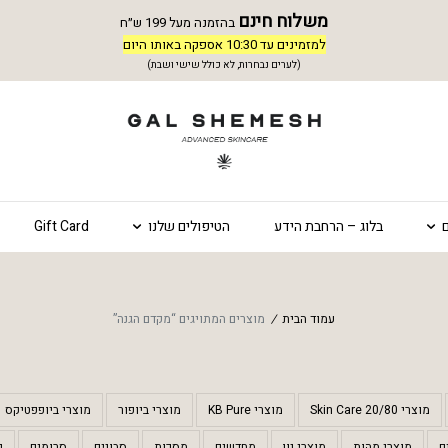
משלוח חינם
בהזמנה מעל 199 ש״ח
למזמינים עד 10:30 אספקה באותו היום
(לערים נבחרות, לא כולל שישי ושבת)
בלוג – הרחבת הידע
הטיפולים שלנו
Gift Card
עמוד הבית
/
מוצרים המתויגים “מקדם הגנה”
מוצרי 20/80 Skin Care
מוצרי KB Pure
מוצרי ביופור
מוצרי ביופפטיקס
ם
מוצרי מהות
מוצרי נון
מחדשים
מסכות
סבונים
סרומים
ק