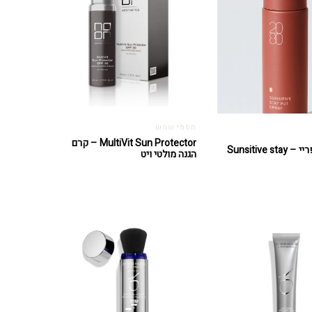
חסמי שמש
MultiVit Sun Protector – קרם
סנסטיב ספריי – Sunsitive stay
הגנה מולטי ויט