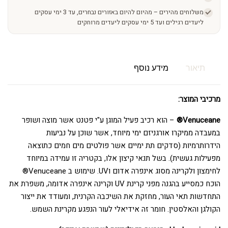
משלוחים מהירים – מהיום להיום באזורים נבחרים, עד 3 ימי עסקים
ליעדים רגילים ועד 5 ימי עסקים ליעדים מרוחקים
תיאור
מידע נוסף
מרכיבי המוצר:
Venuceane®
– הוא רכיב פעיל המוגן ע"י פטנט אשר מוצה ושופר
במעבדה ממיקרו אורגניזם ימי מיוחד, אשר שוכן על נביעות
הידרותרמיות (סדקים תת ימיים אשר פולטים מים חמים כתוצאה
מפעילות געשית). בשל תנאי קיצון אלו, בקטריה זו עמידה במיוחד
לחימצון ולקרינה מסוג אינפרה אדום וUV. שימוש ב Venuceane®
הוכח כמסייע בהגנה מפני קרינת UV וקרינה אינפרה אדומה, משפרת את
התחדשות תאי העור, מחזקת את השיכבה הקרנית, ומעודד את ייצור
הקולגן והאלסטין. חומר זה אידיאלי לעור הנפגע מקרינת השמש.