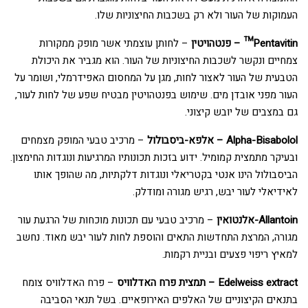
העמוקות של העור ולא רק בשכבות החיצוניות שלו.
Pentavitin™ – פנטהויטין
– לחותן עוצמתי אשר מופק ממקורות
צמחיים ונקשר לשכבות החיצוניות של העור. הוא מגביר את היכולת
הטבעית של העור לאצור לחות, מגן על המחסום האפידרמלי, ושומר על
העור מפני אובדן מים. שימוש בפנטהויטין מבטיח שפע של לחות לעור,
גם במצבים של יובש קיצוני.
Alpha-Bisabolol – אלפא-ביסבולול
– מרכיב טבעי המופק מצמחים
ובעיקר מתמצית קמומיל. ידוע בזכות תכונותיו המרגיעות ונוגדות החימצון.
הביסבולול הינו אנטי בקטריאלי ונוגדות דלקתיות, מה שהופך אותו
לאידיאלי לעור יבש, רגיש מגורה ומודלק.
Allantoin-אלנטואין
– מרכיב טבעי עם תכונות מוכחות של הרגעת עור
מגורה, המרצת התחדשות התאים והוספת לחות לעור יבש מאוד. נחשב
למאיץ ריפוי פצעים ובניית רקמות.
Edelweiss extract – תמצית פרח האדלוויס
– פרח האדלוויס צומח
בתנאים הקיצוניים של האלפים האירופאיים. בשל תנאי הסביבה