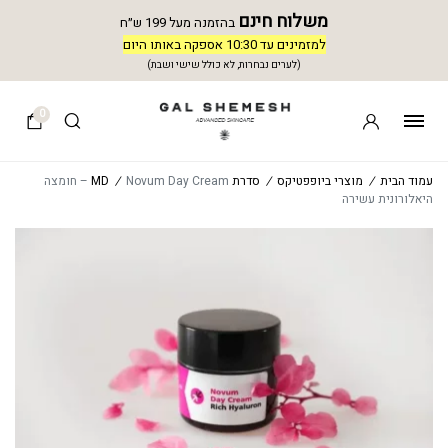
משלוח חינם
בהזמנה מעל 199 ש״ח
למזמינים עד 10:30 אספקה באותו היום
(לערים נבחרות, לא כולל שישי ושבת)
0
עמוד הבית
/
מוצרי ביופפטיקס
/
סדרת MD
/
Novum Day Cream – חומצה
היאלורונית עשירה