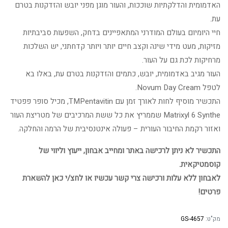
האדמומית והדלקתיות שוככות, והעור מוגן מפני יובש והזדקנות בטרם
עת.
חיי היומיום בעולם המודרני המתאפיינים בדחק, השפעות סביבתיות
מזיקות, מעט מידי שינה וקצב חיים יותר ויותר קדחתני, יש השלכות
מרחיקות לכת גם על העור.
העור מגיב באדמומית, יובש, כתמים והזדקנות בטרם עת, באלו בא
לטפל Novum Day Cream.
התכשיר מוסיף לחות לאורך זמן עם TMPentavitin, מכיל סופר פפטיד
Matrixyl 6 Synthe שממריץ את כל ששת המרכיבים של מטריצת העור
ואזור רקמת החיבור העורית – פעולה אינטנסיבית של הרמה והחלקה.
התכשיר לא ניתן לרכישה באתר ומחייב אבחון, ייעוץ וליווי של
קוסמטיקאית.
לאבחון ללא עלות ורכישה צרי קשר עכשיו או לחצ/י כאן להשארת
פרטים!
מק"ט:
GS-4657