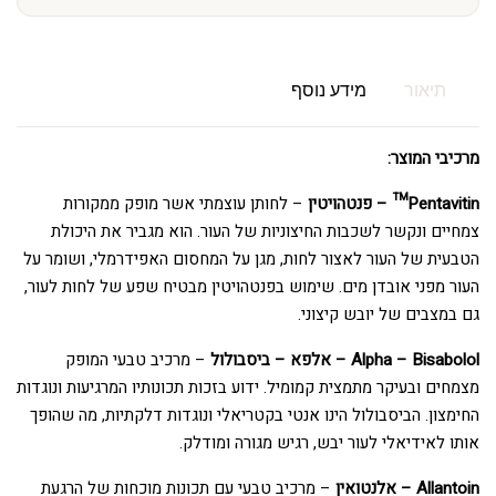
תיאור
מידע נוסף
מרכיבי המוצר:
Pentavitin™ – פנטהויטין
– לחותן עוצמתי אשר מופק ממקורות
צמחיים ונקשר לשכבות החיצוניות של העור. הוא מגביר את היכולת
הטבעית של העור לאצור לחות, מגן על המחסום האפידרמלי, ושומר על
העור מפני אובדן מים. שימוש בפנטהויטין מבטיח שפע של לחות לעור,
גם במצבים של יובש קיצוני.
Alpha – Bisabolol – אלפא – ביסבולול
– מרכיב טבעי המופק
מצמחים ובעיקר מתמצית קמומיל. ידוע בזכות תכונותיו המרגיעות ונוגדות
החימצון. הביסבולול הינו אנטי בקטריאלי ונוגדות דלקתיות, מה שהופך
אותו לאידיאלי לעור יבש, רגיש מגורה ומודלק.
Allantoin – אלנטואין
– מרכיב טבעי עם תכונות מוכחות של הרגעת