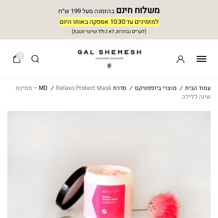
משלוח חינם
בהזמנה מעל 199 ש״ח
למזמינים עד 10:30 אספקה באותו היום
(לערים נבחרות, לא כולל שישי ושבת)
0
עמוד הבית
/
מוצרי ביופפטיקס
/
סדרת MD
/
Relaxo Protect Mask – מסיכת
שינה ללילה