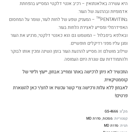
היא עשירה באלאנתואין – רכיב אנטי דלקטי המסייע בהפחתת
אדמומיות ובהרגעה של העור.
בPENTAVITIN™ – המעניק שפע של לחות לעור, שומר על המחסום
האפידרמלי ומסייע לאצירת הלחות בעור.
ובאלפא ביסבלול – המשמש גם הוא כאנטי דלקטי, מרגיע את העור
ומגן עליו מפני רדיקלים חופשיים.
שילוב מושלם זה מסייע להרגעת העור בזמן השינה ומכין אותו לבוקר
ולהתמודדות עם שגרת היום העמוסה.
התכשיר לא ניתן לרכישה באתר ומחייב אבחון, ייעוץ וליווי של
קוסמטיקאית.
לאבחון ללא עלות ורכישה צרי קשר עכשיו או לחצ/י כאן להשארת
פרטים!
מק"ט:
GS-4666
קטגוריות:
מסכות
,
סדרת MD
תגית:
סדרת MD