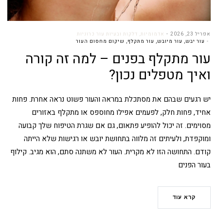
אפריל 23, 2026
אדמומיות, דלקות ובעיות עור כרוניות
עור יבש
,
עור מיובש
,
עור מתקלף
,
שיקום מחסום העור
עור מתקלף בפנים – למה זה קורה
ואיך מטפלים נכון?
יש רגעים שבהם את מסתכלת במראה והעור פשוט נראה אחרת. פחות
אחיד, פחות חלק, לפעמים אפילו מחוספס או מתקלף באזורים
מסוימים. זה יכול להופיע פתאום, גם אם שגרת הטיפוח שלך קבועה
ומוקפדת, ולעיתים זה מלווה בתחושת יובש או רגישות שלא הייתה
קודם. התחושה הזו לא מקרית. העור לא משתנה סתם, הוא מגיב. קילוף
בעור הפנים
קרא עוד