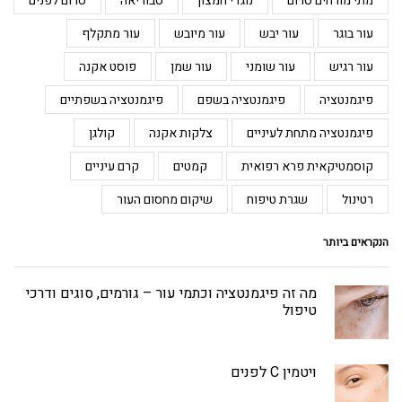
מתי מורחים סרום
נוגדי חמצון
סבוריאה
סרום לפנים
עור בוגר
עור יבש
עור מיובש
עור מתקלף
עור רגיש
עור שומני
עור שמן
פוסט אקנה
פיגמנטציה
פיגמנטציה בשפם
פיגמנטציה בשפתיים
פיגמנטציה מתחת לעיניים
צלקות אקנה
קולגן
קוסמטיקאית פרא רפואית
קמטים
קרם עיניים
רטינול
שגרת טיפוח
שיקום מחסום העור
הנקראים ביותר
מה זה פיגמנטציה וכתמי עור – גורמים, סוגים ודרכי
טיפול
ויטמין C לפנים