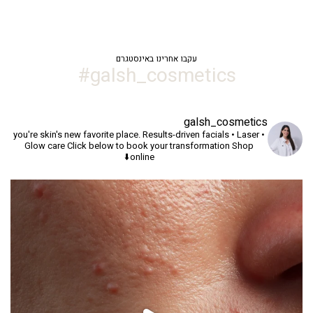
עקבו אחרינו באינסטגרם
galsh_cosmetics#
galsh_cosmetics
you're skin's new favorite place.
Results-driven facials • Laser •
Glow care
Click below to book your transformation
Shop
online⬇️
יך