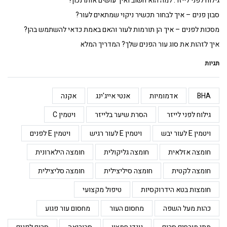
גילוח לפני לייזר: למה הוא חשוב ואיך עושים אותו נכון?
סבון פנים – איך לבחור תכשיר ניקוי שמתאים לעור?
מסכות לפנים – איך הן תורמות לעור והאם באמת כדאי להשתמש בהן?
איך לזהות את סוג עור הפנים שלך? המדריך המלא
תגיות
BHA
אדמומיות
אנטי אייג'ינג
אקנה
גילוח לפני לייזר
הסרת שיער בלייזר
ויטמין C
ויטמין E לעור יבש
ויטמין E לעור רגיש
ויטמין E לפנים
חומצה אזלאית
חומצה גליקולית
חומצה הילארונית
חומצה לקטית
חומצה סיליצילית
חומצה סליצילית
חומצות בטא הידרוקסיות
טיפול מקצועי
כהות מעל השפה
מחסום העור
מחסום עור פגוע