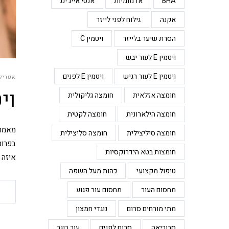
BHA
אדמומיות
אנטי אייג'ינג
אקנה
גילוח לפני לייזר
הסרת שיער בלייזר
ויטמין C
ויטמין E לעור יבש
ויטמין E לעור רגיש
ויטמין E לפנים
אפריל 20, 026
ויטמ
חומצה אזלאית
חומצה גליקולית
חומצה הילארונית
חומצה לקטית
חומצה סיליצילית
חומצה סליצילית
חומצות בטא הידרוקסיות
איזה 
טיפול מקצועי
כהות מעל השפה
מחסום העור
מחסום עור פגוע
מתי מורחים סרום
נוגדי חמצון
סבוריאה
סרום לפנים
עור בוגר