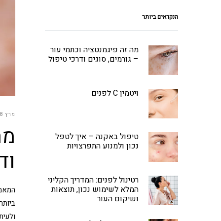
הנקראים ביותר
מה זה פיגמנטציה וכתמי עור
– גורמים, סוגים ודרכי טיפול
ויטמין C לפנים
מרץ 28, 2026
מה
טיפול באקנה – איך לטפל
נכון ולמנוע התפרצויות
וד
רטינול לפנים: המדריך הקליני
המלא לשימוש נכון, תוצאות
ושיקום העור
ביותר
ולעית