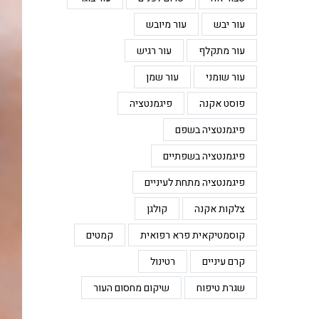
עור יבש
עור מיובש
עור מתקלף
עור רגיש
עור שומני
עור שמן
פוסט אקנה
פיגמנטציה
פיגמנטציה בשפם
פיגמנטציה בשפתיים
פיגמנטציה מתחת לעיניים
צלקות אקנה
קולגן
קוסמטיקאית פרא רפואית
קמטים
קרם עיניים
רטינול
שגרת טיפוח
שיקום מחסום העור