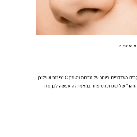
פיגמנטציה
מאמר זה עודכן לאחרונה באפריל 2026, מאבחנת עור קלינית, כדי לכלול את המחקרים העדכניים ביותר על נגזרות ויטמין C יציבות ושילובן
ניים כמאבחנת עור קלינית, אני רואה בוויטמין C את "מנוע הזוהר" של שגרת הטיפוח. במאמר זה אעשה לכן סדר