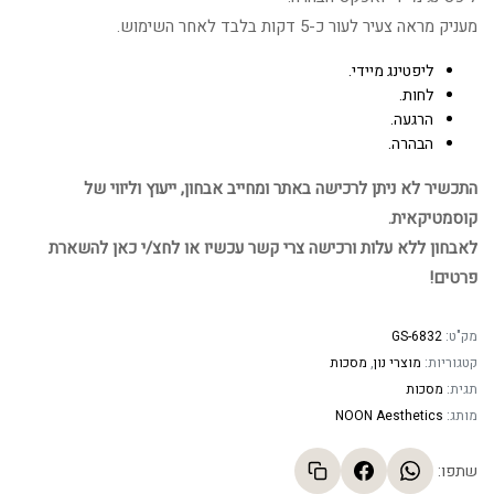
מעניק מראה צעיר לעור כ-5 דקות בלבד לאחר השימוש.
ליפטינג מיידי.
לחות.
הרגעה.
הבהרה.
התכשיר לא ניתן לרכישה באתר ומחייב אבחון, ייעוץ וליווי של
קוסמטיקאית.
לאבחון ללא עלות ורכישה צרי קשר עכשיו או לחצ/י כאן להשארת
פרטים!
מק"ט:
GS-6832
קטגוריות:
מוצרי נון
,
מסכות
תגית:
מסכות
מותג:
NOON Aesthetics
שתפו: