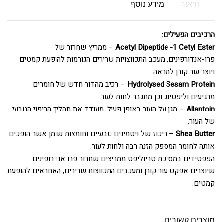
תיאור
מידע נוסף
הרכיבים הפעילים:
Acetyl Dipeptide -1 Cetyl Ester
– ממריץ שחרור של
פרו-אנדורפינים, מעכב התכווצויות שרירים הגורמות להופעת קמטים
ויוצר עור קורן למראה.
Hydrolysed Sesam Protein
– רכיב מהדור חדש של חומרים
מרגיעים וליפטינג וכן מתגבר לחות לעור.
Allantoin
– מגן על העור באופן פעיל. מעודד את תהליך הריפוי הטבעי
של העור.
Shea Butter
– ריכוז של ויטמינים טבעיים וחומצות שומן אשר הופכים
אותה לחומר המספק הזנה רבה ולחות לעור.
הפפטידים במסיכת טריוליפט ממריצים שחרור פרו אנדרופינים
שיוצרים אפקט עור קורן ומעכבים התכווצות שרירים, האחראים להופעת
קמטים.
מוצרים קשורים