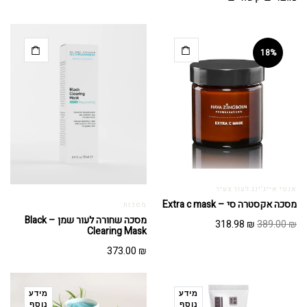
18%
אנטי אייג'ינג לעור צעיר
מסכה אקסטרה סי – Extra c mask
מסכות
מסכה שחורה לעור שמן – Black
המחיר
המחיר
318.98
₪
389.00
₪
Clearing Mask
המקורי
הנוכחי
היה:
הוא:
373.00
₪
318.98 ₪.
389.00 ₪.
מידע
מידע
נוסף
נוסף