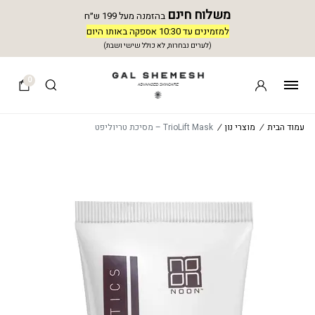
משלוח חינם
בהזמנה מעל 199 ש״ח
למזמינים עד 10:30 אספקה באותו היום
(לערים נבחרות, לא כולל שישי ושבת)
0
עמוד הבית
/
מוצרי נון
/
TrioLift Mask – מסיכת טריוליפט