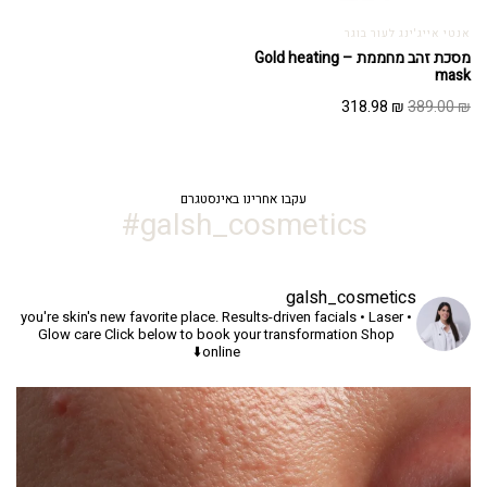
אנטי אייג'ינג לעור בוגר
מסכת זהב מחממת – Gold heating
mask
המחיר
המחיר
318.98
₪
389.00
₪
המקורי
הנוכחי
היה:
הוא:
318.98 ₪.
389.00 ₪.
עקבו אחרינו באינסטגרם
galsh_cosmetics#
galsh_cosmetics
you're skin's new favorite place.
Results-driven facials • Laser •
Glow care
Click below to book your transformation
Shop
online⬇️
יך