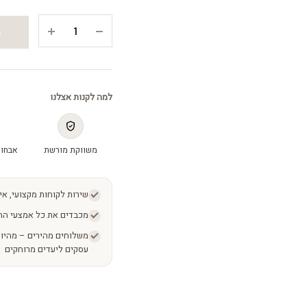
קרם
ה
יום
לעור
בוגר
-
למה לקנות אצלנו
SUPCERAT™
MT
Day
משווקת מורשת
אבחון
quantity
שירות לקוחות מקצועי, אי
מכבדים את כל אמצעי הת
עסקים ליעדים מרוחקים