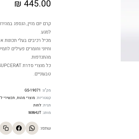
₪
445.00
קרם יום מזין, הנספג במהירו
למגע.
מכיל רכיבים בעלי תכונות אנ
וחיוני וחומרים פעילים לתמ
מהתנדפות.
טבעוניים.
מק"ט:
GS-19071
קטגוריות:
מוצרי מהות
,
תכשירי לח
תגית:
לחות
מותג:
MAHUT
שתפו: