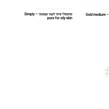
אנטי אייג'ינג - מראה עור צעיר
יג'ינג
סימפלי פיור לעור שמנוני – Simply
גולד מדיום קרם – Gold medium
pure for oily skin