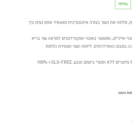
במלאי
ת, מלחח את העור בצורה אינטנסיבית ומשאיר אותו נעים ורך
טי-אייג'ינג, ומועשר באנטי-אוקסידנטים למראה עור בריא
יכה במבנה האפידרמיס, ליחוח העור ושמירת הלחות
כל מוצרי סדרת SUPCERAT מיוצרים ללא חומרי בישום וצבע, SLS-FREE ו-100%
ות והזנה