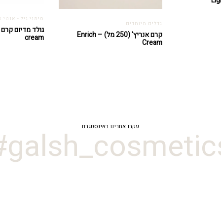
סימני גיל - אנטי אי
גדלים מיוחדים
קרם אנריץ' (250 מל) – Enrich
cream
Cream
עקבו אחרינו באינסטגרם
galsh_cosmetics