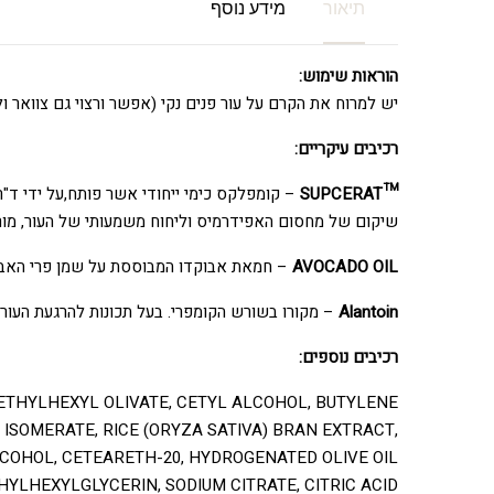
תיאור
מידע נוסף
הוראות שימוש:
יש למרוח את הקרם על עור פנים נקי (אפשר ורצוי גם צוואר ול
רכיבים עיקריים:
™️SUPCERAT
שיקום של מחסום האפידרמיס וליחוח משמעותי של העור, מורכב מ-3 חומרים פעילים: סרמידים, פפטידים, ותמצית ה Camu Camu (superfruit מיע
AVOCADO OIL
– חמאת אבוקדו המבוססת על שמן פרי האבוקדו. 
Alantoin
– מקורו בשורש הקומפרי. בעל תכונות להרגעת העור 
רכיבים נוספים:
ETHYLHEXYL OLIVATE, CETYL ALCOHOL, BUTYLENE
 ISOMERATE, RICE (ORYZA SATIVA) BRAN EXTRACT,
LCOHOL, CETEARETH-20, HYDROGENATED OLIVE OIL
YLHEXYLGLYCERIN, SODIUM CITRATE, CITRIC ACID