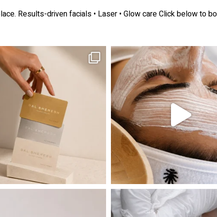
lace.
Results-driven facials • Laser • Glow care
Click below to bo
ה! מועדון החברות שלנו סוף סוף נפתח. מהיום,
אקנה הוא אחד המצבים הנפוצים ביותר בעו
 שהעור פשוט צריך לעצור רגע, לנשום ולהתאזן
תהליך אחד שיכול לעשות הבדל גדול במראה