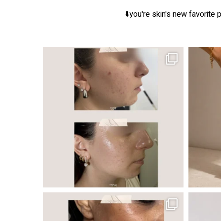
you're skin's new favorite p
ר, אך לכל עור
 ובאיכות העור