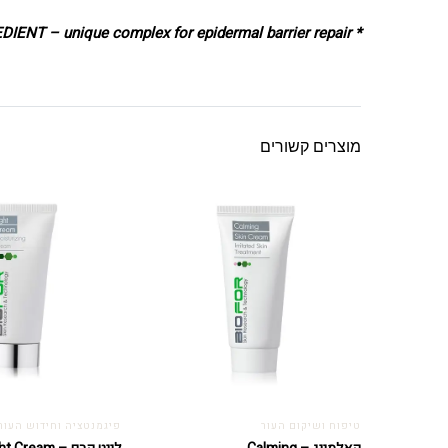
IENT – unique complex for epidermal barrier repair
* A SUPCERAT
מוצרים קשורים
טיפוח ושיקום העור
פיגמנטציה וחידוש העור