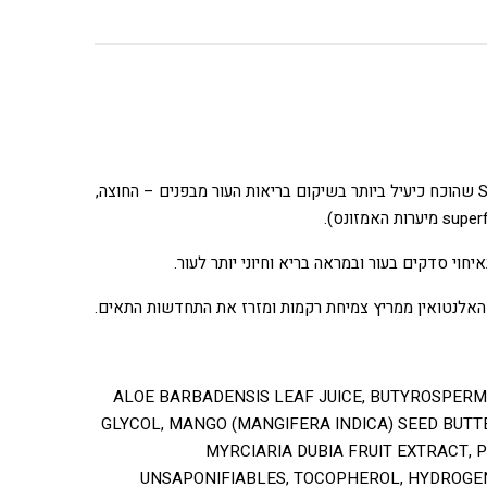
– קומפלקס כימי ייחודי אשר פותח,על ידי ד"ר מרינה לנדאו, בהתבסס על ספרות מקצועית וניסויים מדעיים. ה- SUPCERAT שהוכח כיעיל ביותר בשיקום בריאות העור מבפנים – החוצה,
חוי סדקים בעור ובמראה בריא וחיוני יותר לעור.
ש. האלנטואין ממריץ צמיחת רקמות ומזרז את התחדשות התאים.
ALOE BARBADENSIS LEAF JUICE, BUTYROSPERM
GLYCOL, MANGO (MANGIFERA INDICA) SEED BUTTE
MYRCIARIA DUBIA FRUIT EXTRACT, 
UNSAPONIFIABLES, TOCOPHEROL, HYDROGENA