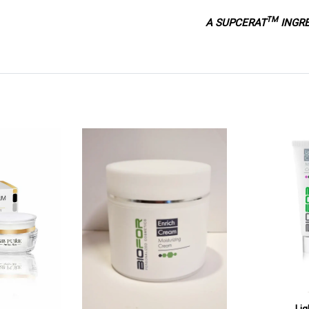
TM
INGRED