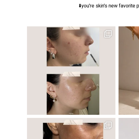
you're skin's new favorite p
ר, אך לכל עור
 ובאיכות העור