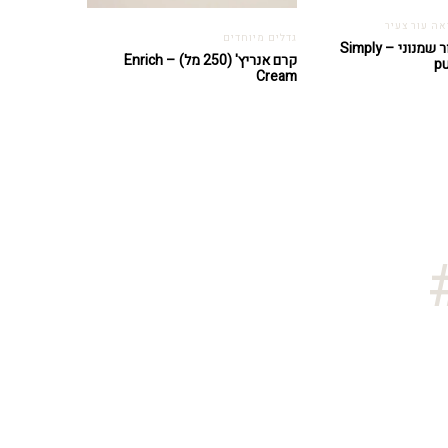
ראה עור צעיר
גדלים מיוחדים
סימפלי פיור לעור שמנוני – Simply
קרם אנריץ' (250 מל) – Enrich
pu
Cream