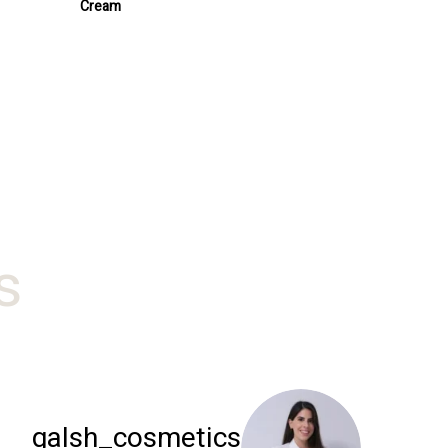
Cream
#
galsh_cosmetics