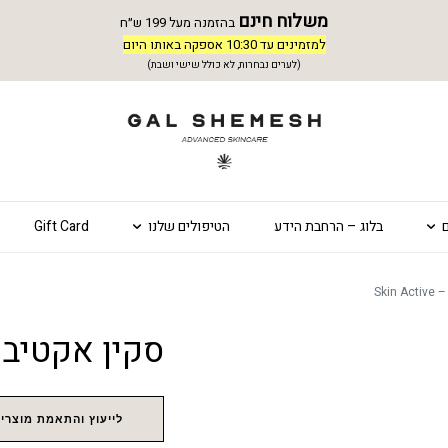
משלוח חינם
בהזמנה מעל 199 ש״ח
למזמינים עד 10:30 אספקה באותו היום
(לערים נבחרות, לא כולל שישי ושבת)
בלוג – הרחבת הידע
הטיפולים שלנו
Gift Card
סקין אקטיב (15 מל) – n Active
לייעוץ והתאמת מוצרים