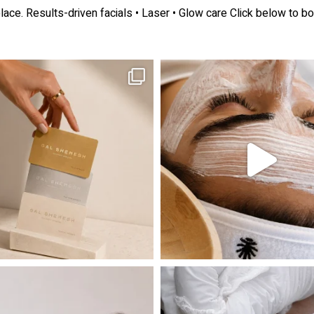
lace.
Results-driven facials • Laser • Glow care
Click below to bo
ה! מועדון החברות שלנו סוף סוף נפתח. מהיום,
אקנה הוא אחד המצבים הנפוצים ביותר בעו
 שהעור פשוט צריך לעצור רגע, לנשום ולהתאזן
תהליך אחד שיכול לעשות הבדל גדול במראה