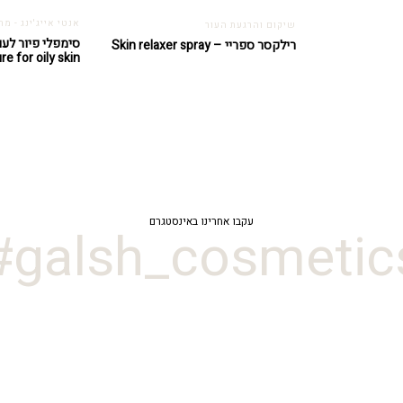
אנטי אייג'ינג - מ
שיקום והרגעת העור
רילקסר ספריי – Skin relaxer spray
re for oily skin
עקבו אחרינו באינסטגרם
galsh_cosmetics