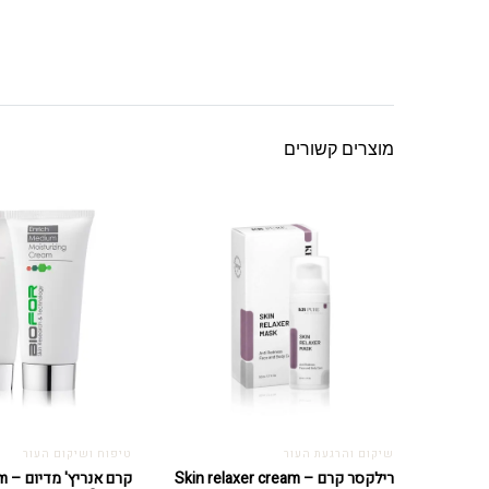
מוצרים קשורים
שיקום והרגעת העור
טיפוח ושיקום העור
רילקסר קרם – Skin relaxer cream
קרם