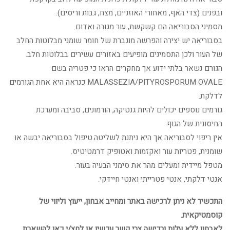
ובפנים (צדי האף, מאחורי האוזניים, מצח, גבות וריסים).
תסמיני הסבוריאה הם קשקשת, עור מגורה ואדום.
בסבוריאה יש יצירה והפרשה מוגברת של חומר שומני מבלוטות החלב
של העור ולכן התסמינים מופיעים באזורים עשירים בבלוטות חלב.
הגורם נשאר בלתי ידוע אך מחקרים הראו כי פטריה בשם
MALASSEZIA/PITYROSPORUM OVALE כנראה היא אחת הגורמים
לדלקת.
גורמים נוספים יכולים להיות גנטיקה, הורמונים, סביבה ומערכת
החיסונית של הגוף.
אין ריפוי לסבוריאה אך היא ניתנת לשליטה.טיפול בסבוריאה יבשה או
שומנית, פטריות עור ואקזמות ואטופיק דרמטיטיס.
מטפל מיידית ומעלים מהר את סימני הבעיה בעור.
אנטי דלקתי, אנטי פטרייתי ואנטי חיידקי.
התכשיר לא ניתן לרכישה באתר ומחייב אבחון, ייעוץ וליווי של
קוסמטיקאית.
לאבחון ללא עלות ורכישה צרי קשר עכשיו או לחצ/י כאן להשארת