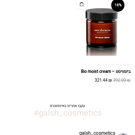
327.18 ₪.
399.00 ₪.
318.98 ₪.
389.00 ₪.
18%
אנטי אייג'ינג לעור בוגר
ביומויסט – Bio moist cream
המחיר
המחיר
321.44
₪
392.00
₪
המקורי
הנוכחי
היה:
הוא:
321.44 ₪.
392.00 ₪.
עקבו אחרינו באינסטגרם
galsh_cosmetics#
galsh_cosmetics