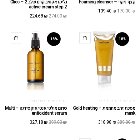
קצף ניקוי – Foaming cleanser
גליקו אקטיב קרם שלב 2 – Glico
active cream step 2
המחיר
המחיר
139.40
₪
170.00
₪
המחיר
המחיר
224.68
₪
274.00
₪
המקורי
הנוכחי
המקורי
הנוכחי
היה:
הוא:
היה:
הוא:
139.40 ₪.
170.00 ₪.
224.68 ₪.
274.00 ₪.
18%
18%
אנטי אייג'ינג לעור בוגר
אנטי אייג'ינג לעור צעיר
מסכת זהב מחממת – Gold heating
סרום מולטי אנטי אוקסידנט – Multi
antioxidant serum
mask
המחיר
המחיר
המחיר
המחיר
327.18
₪
399.00
₪
318.98
₪
389.00
₪
המקורי
הנוכחי
המקורי
הנוכחי
היה:
הוא:
היה:
הוא: