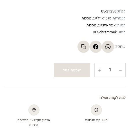
מק"ט:
GS-21250
קטגוריות:
אנטי אייג'ינג
,
מסכות
תגיות:
אנטי אייג׳ינג
,
מסכות
מותג:
Dr Schrammek
שתפו:
מסכת
הוספה לסל
זוהר
-
Revitalan
Mask
למה לקנות אצלנו
quantity
משווקת מורשת
אבחון מקצועי והתאמה
אישית