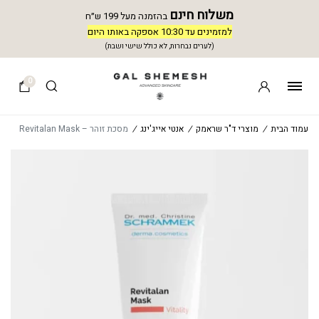
משלוח חינם
בהזמנה מעל 199 ש״ח
למזמינים עד 10:30 אספקה באותו היום
(לערים נבחרות, לא כולל שישי ושבת)
0
עמוד הבית
/
מוצרי ד"ר שראמק
/
אנטי אייג'ינג
/
מסכת זוהר – Revitalan Mask