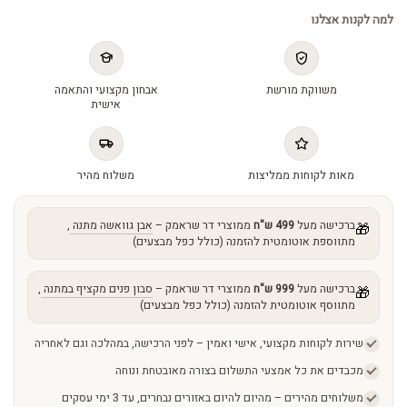
אייג'ינג
למה לקנות אצלנו
-
Resvera
Cell
משווקת מורשת
אבחון מקצועי והתאמה
Conscentrate
אישית
quantity
מאות לקוחות ממליצות
משלוח מהיר
ברכישה מעל
499 ש"ח
ממוצרי דר שראמק –
אבן גוואשה מתנה
,
🎁
מתווספת אוטומטית להזמנה (כולל כפל מבצעים)
ברכישה מעל
999 ש"ח
ממוצרי דר שראמק –
סבון פנים מקציף במתנה
,
🎁
מתווסף אוטומטית להזמנה (כולל כפל מבצעים)
שירות לקוחות מקצועי, אישי ואמין – לפני הרכישה, במהלכה וגם לאחריה
מכבדים את כל אמצעי התשלום בצורה מאובטחת ונוחה
משלוחים מהירים – מהיום להיום באזורים נבחרים, עד 3 ימי עסקים