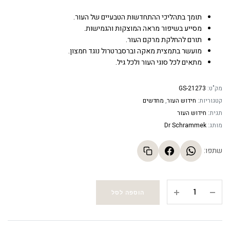
תומך בתהליכי ההתחדשות הטבעיים של העור.
מסייע בשיפור מראה המוצקות והגמישות.
תורם להחלקת מרקם העור.
מועשר בתמצית מאקה וברסברטרול נוגד חמצון.
מתאים לכל סוגי העור ולכל גיל.
מק"ט:
GS-21273
קטגוריות:
חידוש העור
,
מחדשים
תגית:
חידוש העור
מותג:
Dr Schrammek
שתפו:
סרום
הוספה לסל
לצלקות
וחידוש
אנטי