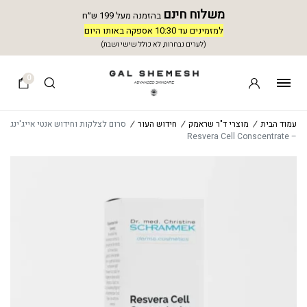
משלוח חינם
בהזמנה מעל 199 ש״ח
למזמינים עד 10:30 אספקה באותו היום
(לערים נבחרות, לא כולל שישי ושבת)
0
עמוד הבית
/
מוצרי ד"ר שראמק
/
חידוש העור
/
סרום לצלקות וחידוש אנטי אייג'ינג
– Resvera Cell Conscentrate