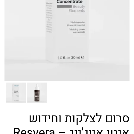
סרום לצלקות וחידוש
אנטי אייג'ינג – Resvera