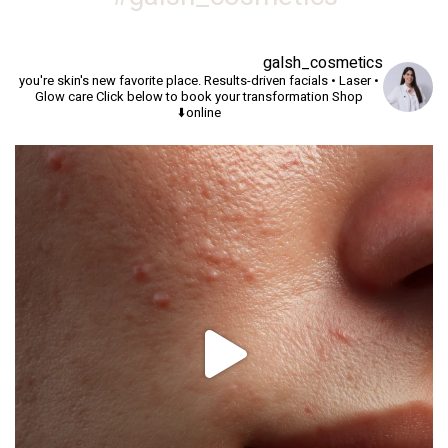
galsh_cosmetics
you're skin's new favorite place.
Results-driven facials • Laser •
Glow care
Click below to book your transformation
Shop
online⬇️
יך