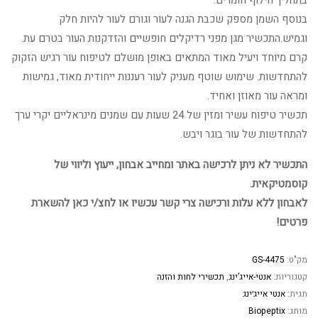
בנוסף השמן מספק שכבת הגנה לעור וגורם לעור להיות חלק
וגמיש.התכשיר מגן מפני רדיקלים חופשיים והזדקנות העור בטרם עת.
קרם מיוחד ויעיל מאוד המתאים באופן מושלם לטיפוח עור רגיש הזקוק
להתחדשות. שימוש שוטף מעניק לעור רעננות ייחודית מאוד, גמישות
ומראה עור מאוזן ואחיד.
תכשיר טיפוח עשיר ומזין של 24 שעות עם שמנים מינראליים יקרי ערך
להתחדשות של עור בוגר ויבש.
התכשיר לא ניתן לרכישה באתר ומחייב אבחון, ייעוץ וליווי של
קוסמטיקאית.
לאבחון ללא עלות ורכישה צרי קשר עכשיו או לחצ/י כאן להשארת
פרטים!
מק"ט:
GS-4475
קטגוריות:
אנטי-אייג’ינג
,
תכשירי לחות והזנה
תגית:
אנטי אייג׳ינג
מותג:
Biopeptix