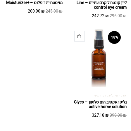
ליין קונטרול קרם עיניים – Line
מויסטרוייזר פלוס – +Moisturizer
control eye cream
המחיר
המחיר
200.90
₪
245.00
₪
המחיר
המחיר
242.72
₪
296.00
₪
המקורי
הנוכחי
המקורי
הנוכחי
היה:
הוא:
היה:
הוא:
200.90 ₪.
245.00 ₪.
242.72 ₪.
296.00 ₪.
18%
אנטי אייג'ינג לעור צעיר
גליקו אקטיב הום סלושן – Glyco
active home solution
המחיר
המחיר
327.18
₪
399.00
₪
המקורי
הנוכחי
היה:
הוא: