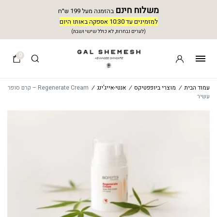
משלוח חינם
בהזמנה מעל 199 ש״ח
למזמינים עד 10:30 אספקה באותו היום
(לערים נבחרות, לא כולל שישי ושבת)
0
עמוד הבית
/
מוצרי ביופפטיקס
/
אנטי-אייג’ינג
/
Regenerate Cream – קרם סופר
עשיר