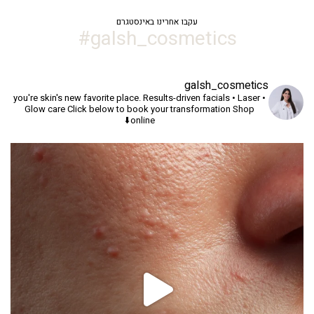
327.18 ₪.
399.00 ₪.
עקבו אחרינו באינסטגרם
galsh_cosmetics#
galsh_cosmetics
you're skin's new favorite place.
Results-driven facials • Laser •
Glow care
Click below to book your transformation
Shop
online⬇️
יך