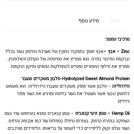
תיאור
מידע נוסף
מרכיבי המוצר:
Zinc – אבץ –
אבץ תומך בתפקוד התקין של מערכת החיסון בעור בכלל
וברקמת החיבור בפרט. הוא ממריץ את הסינתזה של הקולגן והאלסטין,
ממריץ את חילוף החומרים ומסייע להתחלקות התאים ותיקון הרקמות.
Hydrolyzed Sweet Almond Protein-חלבון משקדים שעבר
הידרוליזה
– חלבון אשר מופק משקדים שעברו הידרוליזה. הוא משמש
כלחותן טבעי אשר מעשיר את העור בלחות ומרגיע את העור מפני
גירויים.
Hemp Oil – שמן זרעי קנאביס
– שמן קנאביס נמצא בשימוש עוד בעת
העתיקה במזרח הרחוק. בעזרתו טיפלו במחלות עור כמו אקזמה והרפס.
העור שלנו זקוק לליפידים כדי לשמור על בריאותו. הליפידים מורכבים