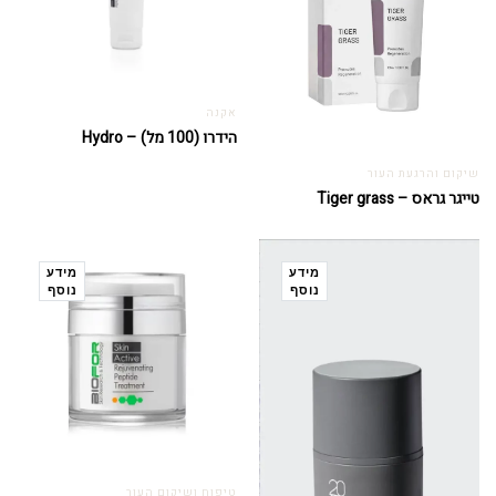
אקנה
הידרו (100 מל) – Hydro
שיקום והרגעת העור
טייגר גראס – Tiger grass
מידע
מידע
נוסף
נוסף
טיפוח ושיקום העור