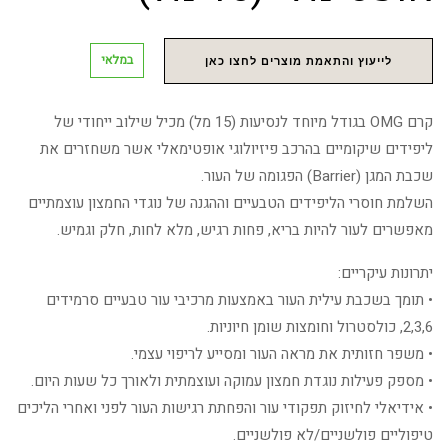
במלאי
לייעוץ והתאמת מוצרים לחצו כאן
קרם OMG בגודל מיוחד לנסיעות (15 מל) מכיל שילוב ייחודי של
ליפידים שיקומיים בהרכב פיזיולוגי אופטימאלי אשר משחזרים את
שכבת המגן (Barrier) הפגומה של העור.
השלמת חוסרי הליפידים הטבעיים וההגנה של נוגדי החמצון עוצמתיים
מאפשרים לעור להיות בריא, פחות רגיש, מלא לחות, חלק וגמיש.
יתרונות עיקריים:
• תומך בשכבת עילית העור באמצעות מרכיבי עור טבעיים סרמידים
2,3,6, כולסטרול וחומצות שומן חיוניות.
• משפר חזותית את מראה העור ומסייע לריפוי עצמי.
• מספק פעילות נוגדת חמצון עמוקה ועוצמתית ולאורך כל שעות היום.
• אידיאלי לחיזוק תפקודי עור והפחתת רגישות העור לפני ואחרי הליכים
טיפוליים פולשניים/לא פולשניים.