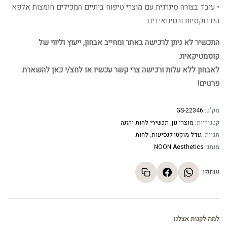
• עובד בצורה סינרגית עם מוצרי טיפוח ביתיים המכילים חומצות אלפא
הידרוקסיות ורטינואידים.
התכשיר לא ניתן לרכישה באתר ומחייב אבחון, ייעוץ וליווי של
קוסמטיקאית.
לאבחון ללא עלות ורכישה צרי קשר עכשיו או לחצ/י כאן להשארת
פרטים!
מק"ט:
GS-22346
קטגוריות:
מוצרי נון
,
תכשירי לחות והזנה
תגיות:
גודל מוקטן לנסיעות
,
לחות
מותג:
NOON Aesthetics
שתפו:
למה לקנות אצלנו