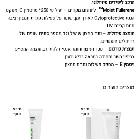
הרכב ליפידים פיזיולוגי.
Moist Fullerene™ ליפוזום מקדים –
יעיל פי 250* מויטמין C, אפקט
הגנת Cytoprotective לאורך זמן, שומר על פעילות נוגדת חמצון יציבה
תחת קרינת UV.
חומצה פירולית
– נוגד חמצון שיעיל נגד מספר סוגים שונים של
רדיקלים חופשיים.
תמצית כורכום
– נוגד חמצון וחומר אנטי דלקתי רב עוצמה המסייע
בריפוי העור ותמיכה במראה בריא ורענן.
ויטמין E
– מספק פעילות נוגדת חמצון.
מוצרים קשורים
מידע
מידע
נוסף
נוסף