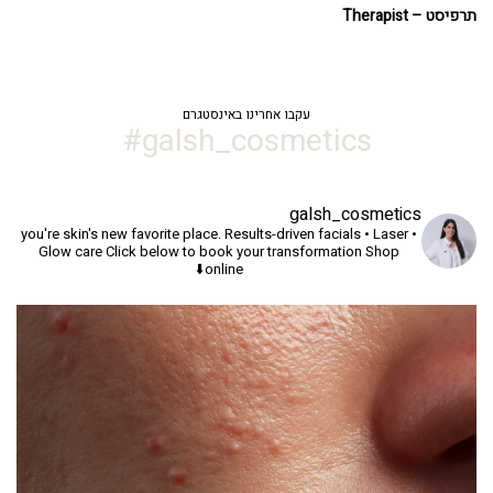
תרפיסט – Therapist
עקבו אחרינו באינסטגרם
galsh_cosmetics#
galsh_cosmetics
you're skin's new favorite place.
Results-driven facials • Laser •
Glow care
Click below to book your transformation
Shop
online⬇️
יך