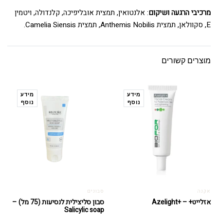
מרכיבי הרגעה ושיקום
: אלנטואין, תמצית אובליפיכה, קלנדולה, ויטמין
E, סקוולאן, תמצית Anthemis Nobilis, תמצית Camelia Siensis.
מוצרים קשורים
מידע
מידע
נוסף
נוסף
אקנה
סבונים
אזלייט+ – +Azelight
סבון סליצילית לנסיעות (75 מל) –
Salicylic soap