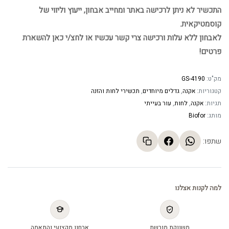
התכשיר לא ניתן לרכישה באתר ומחייב אבחון, ייעוץ וליווי של
קוסמטיקאית.
לאבחון ללא עלות ורכישה צרי קשר עכשיו או לחצ/י כאן להשארת
פרטים!
מק"ט:
GS-4190
קטגוריות:
אקנה
,
גדלים מיוחדים
,
תכשירי לחות והזנה
תגיות:
אקנה
,
לחות
,
עור בעייתי
מותג:
Biofor
שתפו:
למה לקנות אצלנו
משווקת מורשת
אבחון מקצועי והתאמה