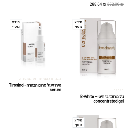
המחיר
המחיר
288.64
₪
352.00
₪
המקורי
הנוכחי
היה:
הוא:
288.64 ₪.
352.00 ₪.
מידע
מידע
נוסף
נוסף
הבהרת כתמי עור ופיגמנטציה
טירוזינול סרום הבהרה -Tirosinol
serum
הבהרה
ג'ל מרוכז בי וויט – B-white
concentrated gel
מידע
נוסף