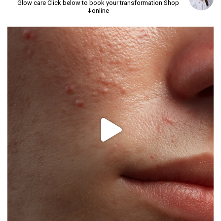
Glow care
Click below to book your transformation
Shop
online⬇️
יך