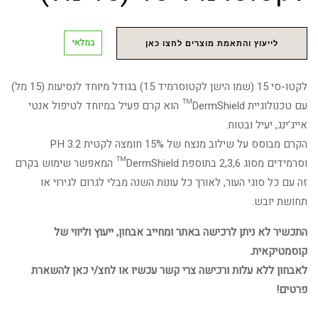
במלאי
לייעוץ והתאמת מוצרים לחצו כאן
לקטו-סי 15 (שמו הישן לקטוסרמיד 15) בגודל מיוחד לנסיעות (15 מל)
עם טכנולוגיית DermShield™ הוא קרם פעיל במיוחד לטיפול אנטי
אייג’ינג, יעיל ובטוח.
הקרם מבוסס על שילוב מנצח של 15% חומצה לקטית 3.2 PH
וסרמידים מסוג 2,3,6 בתוספת DermShield™ המאפשר שימוש בקרם
זה עם כל סוגי העור, לאורך כל עונות השנה מבלי לגרום לגירוי או
תחושת יובש.
התכשיר לא ניתן לרכישה באתר ומחייב אבחון, ייעוץ וליווי של
קוסמטיקאית.
לאבחון ללא עלות ורכישה צרי קשר עכשיו או לחצ/י כאן להשארת
פרטים!