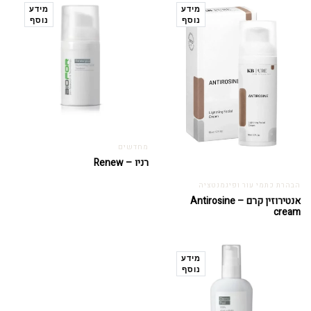
מידע
מידע
נוסף
נוסף
מחדשים
רניו – Renew
הבהרת כתמי עור ופיגמנטציה
אנטירוזין קרם – Antirosine
cream
מידע
נוסף