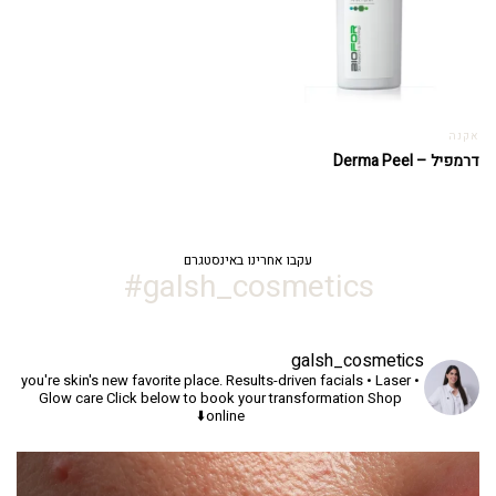
אקנה
דרמפיל – Derma Peel
עקבו אחרינו באינסטגרם
galsh_cosmetics#
galsh_cosmetics
you're skin's new favorite place.
Results-driven facials • Laser •
Glow care
Click below to book your transformation
Shop
online⬇️
יך