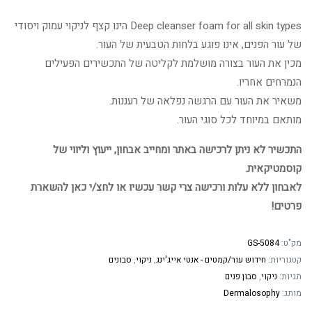
Deep cleanser foam for all skin types הינו קצף לניקוי עמוק ויסודי
של עור הפנים, אינו פוגע בלחות הטבעית של העור.
מכין את העור בצורה מושלמת לקליטה של התכשירים הפעילים
הנמרחים אחריו.
משאיר את העור עם הרגשה נפלאה של רעננות.
מותאם במיוחד לכל סוגי העור.
התכשיר לא ניתן לרכישה באתר ומחייב אבחון, ייעוץ וליווי של
קוסמטיקאית.
לאבחון ללא עלות ורכישה צרי קשר עכשיו או לחצ/י כאן להשארת
פרטים!
מק"ט:
GS-5084
קטגוריות:
חידוש עור/קמטים - אנטי אייג'ינג
,
ניקוי
,
סבונים
תגיות:
ניקוי
,
סבון פנים
מותג:
Dermalosophy