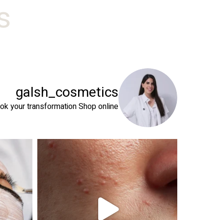
#
galsh_cosmetics
ok your transformation
Shop online⬇️
 שהעור שלך צריך
טיפול פנים נכון הוא הרבה מעבר לניקוי העור. המטרה ה
זה קור