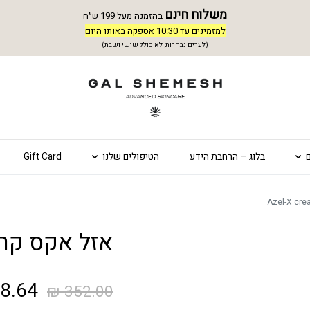
משלוח חינם
בהזמנה מעל 199 ש״ח
למזמינים עד 10:30 אספקה באותו היום
(לערים נבחרות, לא כולל שישי ושבת)
בלוג – הרחבת הידע
הטיפולים שלנו
Gift Card
אזל אקס קרם – cream
המחיר
8.64
₪
352.00