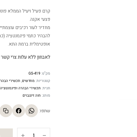
המקור
קרם פעיל ויעיל הממלא פונק
היה:
פצעי אקנה.
מחדיר לעור רכיבים עוצמתיי
2.00 ₪.
להבהיר כתמי פיגמנטציה (כ
אופטימלית ברמת התא.
לאבחון ללא עלות צרי קשר 
מק"ט:
GS-419
קטגוריות:
מחדשים
,
תכשירי הבהר
תגית:
תכשירי הבהרה ופיגמנטציה
מותג:
חוה זינגבוים
שתפו:
אזל
ה