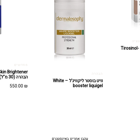
טציה
טירוזינול סרום הבהרה -Tirosinol
מחדשים
הבהרה
הבהרה (30 מ"ל)
וויט בוסטר ליקוויג'ל – White
booster liquigel
550.00
₪
עקבו אחרינו באינסטגרם