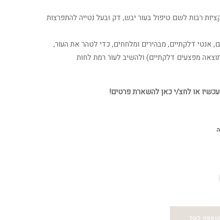
י
הנוכחי
ציות רבות לשם טיפול בעור יבש, דק ובעל נטייה להתפרצות
הוא:
ם, אנטי דלקתיים, מבהירים ומלחחים, כדי לטהר את העור,
288.64 ₪.
35
תוצאה מפצעים דלקתיים) ולהשיב לעור רמת לחות
עכשיו או לחצ/י כאן להשארת פרטים!
ה
וספה לסל