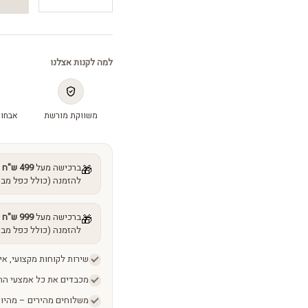
אקס
קרם
-
Azel-
למה לקנות אצלנו
X
cream
quantity
משווקת מורשת
אבחון
ברכישה מעל
499 ש"ח
מ
🎁
להזמנה (כולל כפל מבצ
ברכישה מעל
999 ש"ח
מ
🎁
להזמנה (כולל כפל מבצ
שירות לקוחות מקצועי, אי
מכבדים את כל אמצעי הת