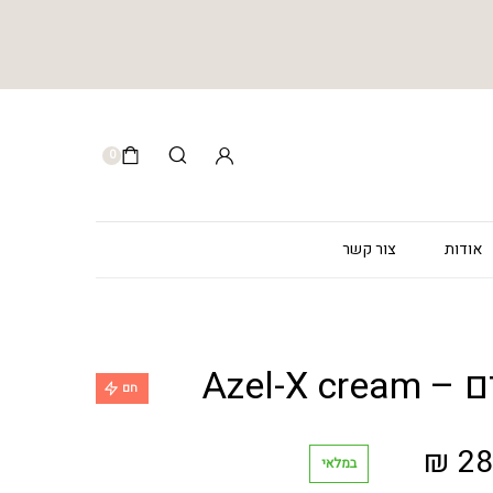
0
אודות
צור קשר
Azel-X 
חם
המחיר
₪
28
במלאי