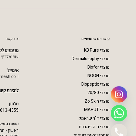
קישורים שימושיים
צור קשר
מוצרי KB Pure
מוזמנים לק
שמואלביץ מרדכי 23,
מוצרי Dermalosophy
מוצרי Biofor
אימייל
מוצרי NOON
mesh.co.il
מוצרי Biopeptix
ליצירת קשר
מוצרי 20/80
מוצרי Zo Skin
טלפון
מוצרי MAHUT
-613-4355
מוצרי ד"ר שראמק
שעות פעיל
מוצרי חוה זינגבוים
ראשון - חמ
קוסמטיקאית רפואית