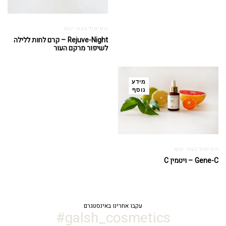
הטיפול בעור יבש
Rejuve-Night – קרם לחות ללילה
לשיפור מרקם העור
מידע
נוסף
הטיפול בעור יבש
Gene-C – ויטמין C
עקבו אחרינו באינסטגרם
galsh_cosmetics#