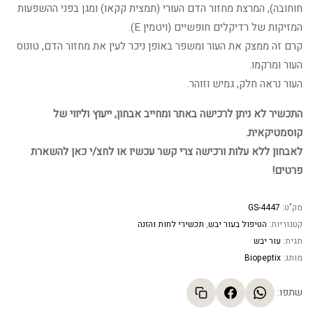
חוחובה), המרצת מחזור הדם העורי (תמצית קקאו) ומגן בפני ההשפעות
המזיקות של רדיקלים חופשיים (ויטמין E).
קרם זה ממצק את העור ומשפר באופן ניכר לעין את מחזור הדם, טונוס
העור ומרקמו.
העור נראה חלק, גמיש וזוהר.
התכשיר לא ניתן לרכישה באתר ומחייב אבחון, ייעוץ וליווי של
קוסמטיקאית.
לאבחון ללא עלות ורכישה צרי קשר עכשיו או לחצ/י כאן להשארת
פרטים!
מק"ט:
GS-4447
קטגוריות:
הטיפול בעור יבש
,
תכשירי לחות והזנה
תגית:
עור יבש
מותג:
Biopeptix
שתפו: