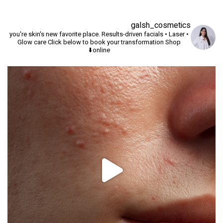
galsh_cosmetics
you're skin's new favorite place.
Results-driven facials • Laser •
Glow care
Click below to book your transformation
Shop
online⬇️
יך