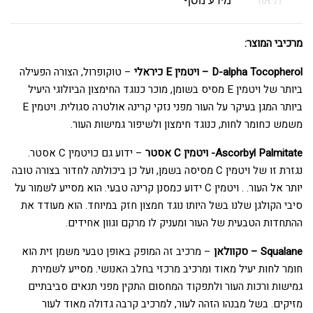
תיאור
מידע נוסף
מרכיבי המוצר:
D-alpha Tocopherol – ויטמין E כיראלי
– טוקופרול, הצורה הפעילה
ביותר של ויטמין E מסיס בשומן, מוכר כנוגד החימצון הביולוגי היעיל
ביותר המגן בעיקר על העור מפני נזקי קרינה אולטרה סגולית. ויטמין E
משמש כחומר לחות, כנוגד חימצון ולשיפור גמישות העור.
Ascorbyl Palmitate- ויטמין C אסטר
– ידוע גם כויטמין C אסטר.
נגזרת זו של ויטמין C מסיסה בשמן, ועל כן ביכולתה לחדור בצורה טובה
יותר אל העור. . ויטמין C ידוע כמסנן קרינה טבעי. הוא מסייע לשמור על
סיבי הקולגן שלנו בשל היותו נוגד חמצון חזק במיוחד. הוא מעודד את
ההתחדות הטבעית של העור ומעניק לו מרקם וגוון אחידים.
Squalane – סקוולאן
– מרכיב זה המופק באופן טבעי משמן זית הוא
חומר לחות יעיל מאוד ומרכיב מרכזי בחלב האנושי. מסייע לשמירת
גמישות ורכות העור ולתפקוד המחסום התקין מפני תנאים סביבתיים
מזיקים. בשל מבנהו הזהה לעור, למרכיב קרבה גדולה מאוד לעור