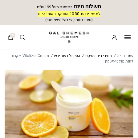
משלוח חינם
בהזמנה מעל 199 ש״ח
למזמינים עד 10:30 אספקה באותו היום
(לערים נבחרות, לא כולל שישי ושבת)
0
עמוד הבית
/
מוצרי ביופפטיקס
/
הטיפול בעור יבש
/
Vitalizer Cream – קרם
לחות מולטי-ויטמין