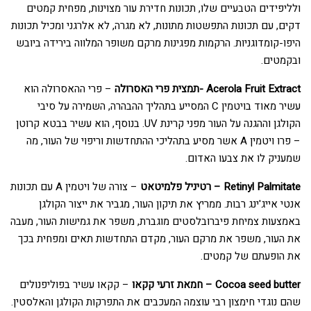
ולליפידים הטבעיים שלו, תכונות חדירת עור מצוינות, מפחית קמטים
דקים, עם תכונות התפשטות מתונות, לא מגרה, לא אלרגני ומכיל תכונות
היפו-קומדוגניות. הרקמות מפגינות מרקם משופר המלווה בירידה ביובש
ובקמטים.
Acerola Fruit Extract -תמצית פרי האסרולה
– פרי ההאסרולה הוא
עשיר מאוד בויטמין C המסייע בתהליך ההבהרה, השמירה על סיבי
הקולגן וההגנה על העור מפני קרינת UV. בנוסף, הוא עשיר בבטא קרוטן
– פרו ויטמין A אשר מסיע בתהליכי ההתחדשות וריפוי של העור, מה
שמעניק לו את צבעו האדום.
Retinyl Palmitate – רטיניל פלמיטאט
– צורה של ויטמין A עם תכונות
אנטי אייג'ינג רבות. ממריץ את תיקון העור, מגביר את ייצור הקולגן
באמצעות צמיחת פיברובלסטים מוגברת, משפר את גמישות העור, מעבה
את העור, משפר את מרקם העור, מקדם התחדשות תאים ומפחית בכך
את הופעתם של קמטים.
Cocoa seed butter – חמאת זרעי קקאו
– קקאו עשיר בפוליפנולים
שהם נוגדי חימצון רבי עוצמה המעכבים את התפרקות הקולגן והאלסטין.