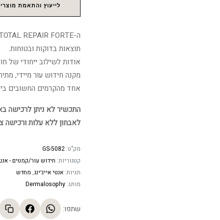
לייעוץ והתאמת מוצרים
תוצאות בדוקות ובטוחות.
אודות לשילוב ייחודי של חו
מקנה חידוש עור מיידי, מתיח
אחד מהקרמים החשובים ביות
התכשיר לא ניתן לרכישה באתר
לאבחון ללא עלות ורכישה צ
מק"ט:
GS-5082
קטגוריות:
חידוש עור/קמטים - אנטי 
תגיות:
אנטי אייג׳ינג
,
מחדש
מותג:
Dermalosophy
שתפו: