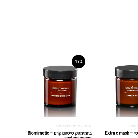
18%
 צעיר
אנטי אייג'ינג לעור בוגר
Extra c
ביומימטק סיסטם קרם – Biomimetic