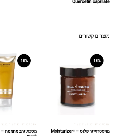
Quercetin caprilate
מוצרים קשורים
18%
18%
אנטי אייג'ינג לעור צעיר
אנטי אייג'ינג לעור בוגר
מויסטרוייזר פלוס – +Moisturizer