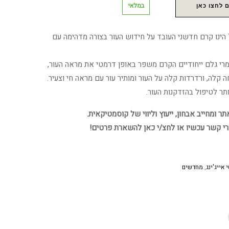
במלאי
 לחצו כאן
ה-TOTAL REPAIR FORTE הינו קרם חדשני העובד על חידוש העור בצורה מדהימה עם
מרי גלם ייחודיים הקרם משפר באופן דרמטי את מראה העור,
ה קלה, ורדרדות קלה על העור ומותיר עור עם מראה חי וצעיר.
ר לטיפול בהזדקנות העור.
 ומחייב אבחון, ייעוץ וליווי של קוסמטיקאית.
רי קשר עכשיו או לחצ/י כאן להשארת פרטים!
אייג'ינג
,
מחדשים