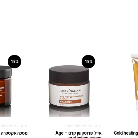
18%
18%
אנטי אייג'ינג לעור צעיר
אנטי אייג'ינג לעור
מסכת זהב מחממת – Gold heating
אייג’ פרוטקשן קרם – Age
מסכה אקסטרה סי –  mask