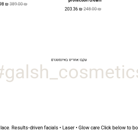
protection cream
המחיר
.98
₪
389.00
₪
מחיר
המחיר
המחיר
203.36
₪
248.00
₪
המקור
נוכחי
המקורי
הנוכחי
היה:
וא:
היה:
הוא:
9.00 ₪.
203.36 ₪.
248.00 ₪.
318.98 ₪
עקבו אחרינו באינסטגרם
galsh_cosmetics
lace.
Results-driven facials • Laser • Glow care
Click below to bo