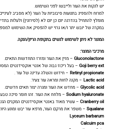
יש לנקות את העור ולייבשו לפני השימוש.
למרוח ולהספיג בתנועות סיבוביות על העור (לא מסביב לעיניים)
מומלץ להתחיל בהדרגה יום כן יום לא (לסירוגין) ולעלות בתדי
במקרה של יובש יתר ו/או גרוי יש להפסיק את השימוש למספ
המוצר לא ניתן לשימוש לנשים בתקופת הריון/הנקה.
מרכיבי המוצר:
Gluconolactone
– מזין את העור ומזרז התחדשות התאים.
Goji berry ext
– בעל ריכוז גבוה של אנטי אוקסידנטים המספקים לעור
Retinyl propionate
– חידוש והשלה עדינה של עור .
Lactic acid
– מקנה לחות ומראה עור צעיר.
Glycolic acid
– מחדש את העור ומגרה יצור תאים חדשים.
Sodium hyaluronate
– מלחח את העור. זהו חומר סיכה טבע
Cranberry oil
– עשיר מאוד באנטי אוקסידנטים המקנים הגנה 
Squalane
– משפר את מרקם העור, מרפא עור יבש ומונע היוו
Lyceum barbarum
Calcuim pca