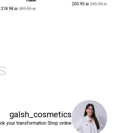
mask
המחיר
המחיר
200.90
₪
245.00
₪
המחיר
ה
318.98
₪
389.00
₪
המקורי
הנוכחי
המקורי
ה
היה:
הוא:
היה:
ה
200.90 ₪.
245.00 ₪.
.
389.00 ₪.
#
galsh_cosmetics
ok your transformation
Shop online⬇️