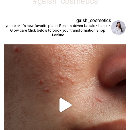
galsh_cosmetics#
galsh_cosmetics
you're skin's new favorite place.
Results-driven facials • Laser •
Glow care
Click below to book your transformation
Shop
online⬇️
יך