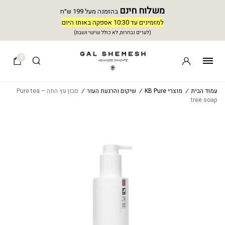
משלוח חינם
בהזמנה מעל 199 ש״ח
למזמינים עד 10:30 אספקה באותו היום
(לערים נבחרות, לא כולל שישי ושבת)
0
עמוד הבית
/
מוצרי KB Pure
/
שיקום והרגעת העור
/
סבון עץ התה – Pure tea
tree soap