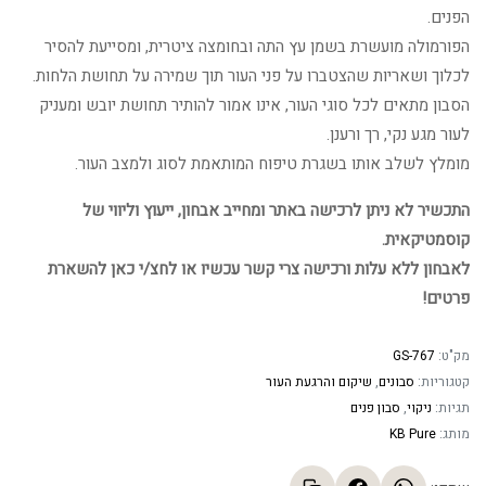
הפנים.
הפורמולה מועשרת בשמן עץ התה ובחומצה ציטרית, ומסייעת להסיר
לכלוך ושאריות שהצטברו על פני העור תוך שמירה על תחושת הלחות.
הסבון מתאים לכל סוגי העור, אינו אמור להותיר תחושת יובש ומעניק
לעור מגע נקי, רך ורענן.
מומלץ לשלב אותו בשגרת טיפוח המותאמת לסוג ולמצב העור.
התכשיר לא ניתן לרכישה באתר ומחייב אבחון, ייעוץ וליווי של
קוסמטיקאית.
לאבחון ללא עלות ורכישה צרי קשר עכשיו או לחצ/י כאן להשארת
פרטים!
מק"ט:
GS-767
קטגוריות:
סבונים
,
שיקום והרגעת העור
תגיות:
ניקוי
,
סבון פנים
מותג:
KB Pure