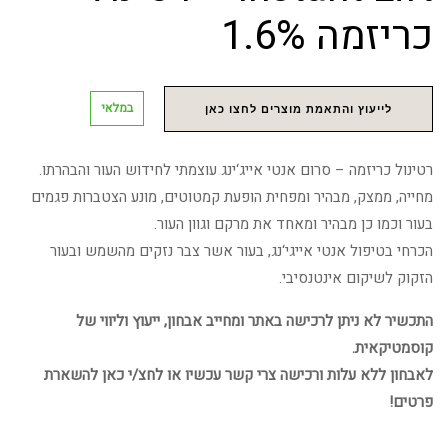
כריזמה 1.6%
במלאי
לייעוץ והתאמת מוצרים לחצו כאן
רטינול כריזמה – סרום אנטי אייג‘ינג עוצמתי לחידוש העור והבהרתו.
מחייה, ממצק, מבהיר ומפחית הופעת קמטוטים, מונע הצטברות פגמים
בעור וכמו כן מבהיר ומאחד את מרקם וגוון העור.
הכרחי בטיפול אנטי אייגי‘נג, בעור אשר צבר נזקים מהשמש ובעור
הזקוק לשיקום אינטנסיבי.
התכשיר לא ניתן לרכישה באתר ומחייב אבחון, ייעוץ וליווי של
קוסמטיקאית.
לאבחון ללא עלות ורכישה צרי קשר עכשיו או לחצ/י כאן להשארת
פרטים!