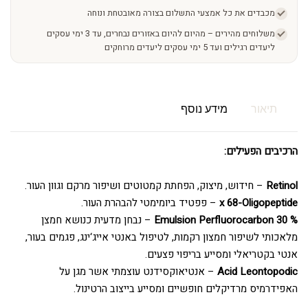
מכבדים את כל אמצעי התשלום בצורה מאובטחת ונוחה
משלוחים מהירים – מהיום להיום באזורים נבחרים, עד 3 ימי עסקים
ליעדים רגילים ועד 5 ימי עסקים ליעדים מרוחקים
תיאור
מידע נוסף
הרכיבים הפעילים:
Retinol
– חידוש, מיצוק, הפחתת קמטוטים ושיפור מרקם וגוון העור.
x 68-Oligopeptide
– פפטיד ביומימטי להבהרת העור.
% 30 Emulsion Perfluorocarbon
– נבחן מדעית כנושא חמצן
מלאכותי לשיפור חמצון רקמות, לטיפול באנטי אייג‘ינג, פגמים בעור,
אנטי בקטריאלי ומסייע בריפוי פצעים.
Acid Leontopodic
– אנטיאוקסידנט עוצמתי אשר מגן על
האפידרמיס מרדיקלים חופשיים ומסייע בייצוב הרטינול.