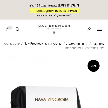
משלוח חינם
בהזמנה מעל 199 ש״ח
למזמינים עד 10:30 אספקה באותו היום
(לערים נבחרות, לא כולל שישי ושבת)
0
עמוד הבית
/
מוצרי חוה זינגבוים
/
פרופסי החדש - New Prophecy
/
ערכת פרופסי
ריץ': פרופסי ריץ' + פרופסי סרום
20%