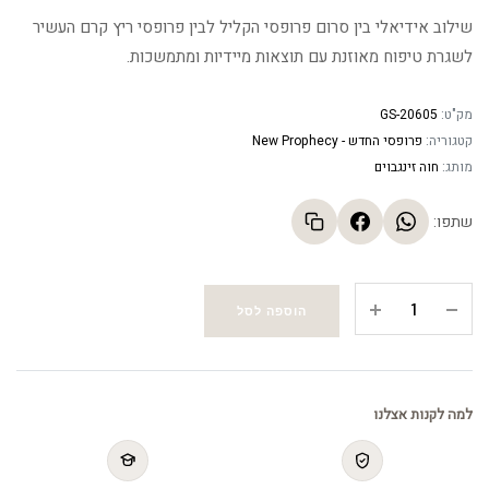
שילוב אידיאלי בין סרום פרופסי הקליל לבין פרופסי ריץ קרם העשיר
לשגרת טיפוח מאוזנת עם תוצאות מיידיות ומתמשכות.
מק"ט:
GS-20605
קטגוריה:
פרופסי החדש - New Prophecy
מותג:
חוה זינגבוים
שתפו:
ערכת
הוספה לסל
פרופסי
ריץ':
פרופסי
ריץ'
למה לקנות אצלנו
+
פרופסי
סרום