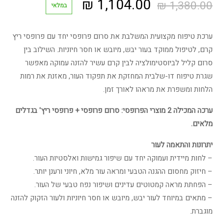
המחיר
המחיר
₪
1,104.00
₪
1,380.00
במלאי
המקורי
הנוכחי
ערכת טיפוח מקצועית המשלבת את סרום פרופסי יחד עם פרופסי ריץ
היה:
הוא:
קרם, לטיפול ממוקד בעור יבש, מיובש או חסר חיוניות. השילוב בין
סרום קליל לביוסטימולציה לבין קרם עשיר להזנה עמוקה מאפשר
1,104.00 ₪.
1,380.00 ₪.
שגרת טיפוח דו-שלבית המחזקת את תפקוד העור, מאזנת את רמות
הלחות ומשפרת את מראהו לאורך זמן.
ערכה המכילה 2 מוצרי הפרופסי: סרום פרופסי + פרופסי ריץ' בגדלים
מלאים.
יתרונות והתאמה לעור
– לחות מיידית ועמוקה יחד עם שיפור גמישות ואלסטיות העור.
– חיזוק מחסום ההגנה הטבעי ומראה עור מלא, חיוני ורענן יותר.
– הפחתת מראה קמטוטים עדינים ושיפור נפח טבעי של העור.
– מתאים במיוחד לעור יבש, מיובש או חסר חיוניות ולעור הזקוק להזנה
מוגברת.