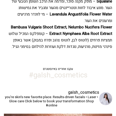
Squalane
– מופק מקנה סוכר, ומדמה את הרכב השומן הטבעי של
העור. מונע איבוד לחות ונוטריינטים מהעור ומגביר את גמישותו.
Lavandula Angustifolia Flower Water
– מי לוונדר מרגיעים
ומרעננים את העור.
Bambusa Vulgaris Shoot Extract, Nelumbo Nucifera Flower
Extract Nymphaea Alba Root Extract
– קומפלקס המכיל שלוש
תמציות פרחים (לוטוס לבן, לוטוס צהוב ופרח במבוק) אשר באופן
סינרגי מזינות, מרגיעות, נוגדות דלקת ועוזרות להילחם בסימני הגיל.
עקבו אחרינו באינסטגרם
galsh_cosmetics#
galsh_cosmetics
you're skin's new favorite place.
Results-driven facials • Laser •
Glow care
Click below to book your transformation
Shop
online⬇️
יך