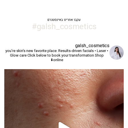
עקבו אחרינו באינסטגרם
galsh_cosmetics#
galsh_cosmetics
you're skin's new favorite place.
Results-driven facials • Laser •
Glow care
Click below to book your transformation
Shop
online⬇️
יך