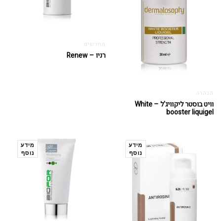
מחדשים
רניו – Renew
הבהרה
וויט בוסטר ליקוויג'ל – White
booster liquigel
מידע
מידע
נוסף
נוסף