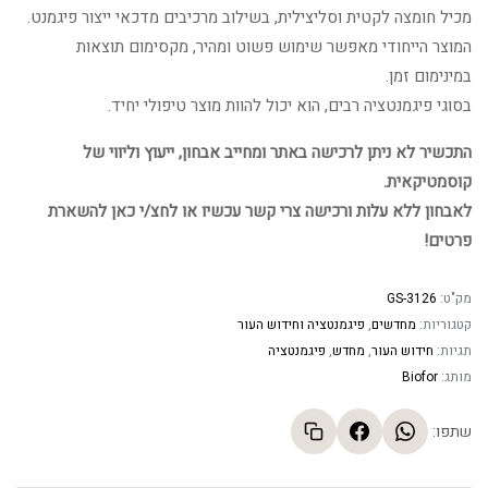
מכיל חומצה לקטית וסליצילית, בשילוב מרכיבים מדכאי ייצור פיגמנט.
המוצר הייחודי מאפשר שימוש פשוט ומהיר, מקסימום תוצאות
במינימום זמן.
בסוגי פיגמנטציה רבים, הוא יכול להוות מוצר טיפולי יחיד.
התכשיר לא ניתן לרכישה באתר ומחייב אבחון, ייעוץ וליווי של
קוסמטיקאית.
לאבחון ללא עלות ורכישה צרי קשר עכשיו או לחצ/י כאן להשארת
פרטים!
מק"ט:
GS-3126
קטגוריות:
מחדשים
,
פיגמנטציה וחידוש העור
תגיות:
חידוש העור
,
מחדש
,
פיגמנטציה
מותג:
Biofor
שתפו: