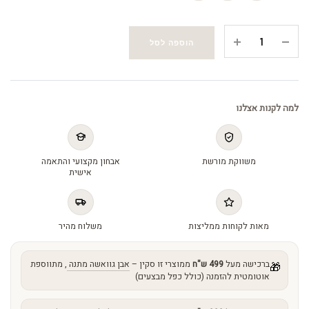
Intense
הוספה לסל
Eye
Crème
-
קרם
למה לקנות אצלנו
עיניים
עם
רטינול
משווקת מורשת
אבחון מקצועי והתאמה
quantity
אישית
מאות לקוחות ממליצות
משלוח מהיר
ברכישה מעל
499 ש"ח
ממוצרי זו סקין –
אבן גוואשה מתנה
, מתווספת
🎁
אוטומטית להזמנה (כולל כפל מבצעים)