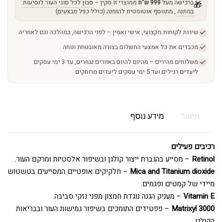
ברכישה מעל
999 ש"ח
ממוצרי זו סקין –
סבון לכל סוגי העור לנסיעות
🎁
במתנה
, מתווסף אוטומטית להזמנה (כולל כפל מבצעים)
שירות לקוחות מקצועי, אישי ואמין – לפני הרכישה, במהלכה וגם לאחריה
מכבדים את כל אמצעי התשלום בצורה מאובטחת ונוחה
משלוחים מהירים – מהיום להיום באזורים נבחרים, עד 3 ימי עסקים
ליעדים רגילים ועד 5 ימי עסקים ליעדים מרוחקים
תיאור
מידע נוסף
רכיבים פעילים
Retinol
– מסייע בהגברת ייצור קולגן ובשיפור אלסטיות ומרקם העור.
Mica and Titanium dioxide
– חלקיקים אופטיים המסייעים בטשטוש
מיידי של קמטים ופגמים.
Vitamin E
– מעניק הגנה נוגדת חמצון מפני נזקי סביבה.
Matrixyl 3000
– פפטידים התומכים בשיפור גמישות העור ובבריאות
הקולגן.