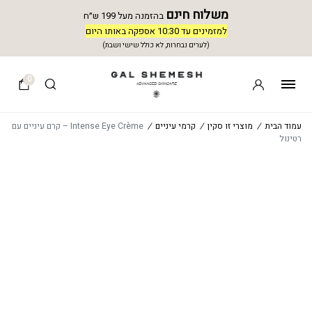
משלוח חינם
בהזמנה מעל 199 ש״ח
למזמינים עד 10:30 אספקה באותו היום
(לערים נבחרות, לא כולל שישי ושבת)
0
עמוד הבית
/
מוצרי זו סקין
/
קרמי עיניים
/
Intense Eye Crème – קרם עיניים עם
רטינול