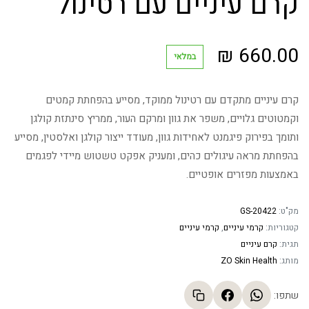
קרם עיניים עם רטינול
₪
660.00
במלאי
קרם עיניים מתקדם עם רטינול ממוקד, מסייע בהפחתת קמטים
וקמטוטים גלויים, משפר את גוון ומרקם העור, ממריץ סינתזת קולגן
ותומך בפירוק פיגמנט לאחידות גוון, מעודד ייצור קולגן ואלסטין, מסייע
בהפחתת מראה עיגולים כהים, ומעניק אפקט טשטוש מיידי לפגמים
באמצעות מפזרים אופטיים.
מק"ט:
GS-20422
קטגוריות:
קרמי עיניים
,
קרמי עיניים
תגית:
קרם עיניים
מותג:
ZO Skin Health
שתפו: