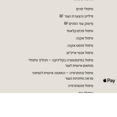
טיפולי פנים
פילינג והצערת העור RF
מיצוק עור הפנים RF
טיפול פנים קלאסי
טיפול אקנה
טיפול פוסט אקנה
טיפול אנטי אייג’ינג
טיפול בפיגמנטציה בקליניקה – תהליך טיפולי
מותאם אישית לעור
טיפול מזותרפיה – התאמה אישית לשיפור
מראה וחיוניות העור
טיפול פוטותרפיה
טיפולי גוף
הסרת שיער בלייזר SHR
הצרת היקפים וטיפול בצלוליט RF