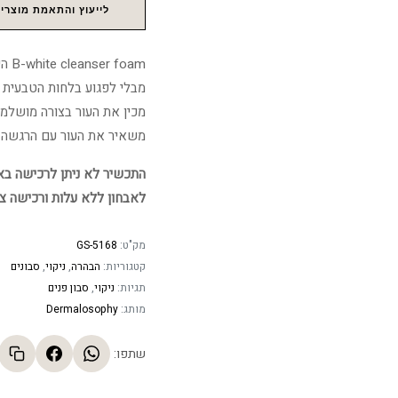
לייעוץ והתאמת מוצרים
oam
מבלי לפגוע בלחות הטבעית ש
מכין את העור בצורה מושלמ
משאיר את העור עם הרגשה נ
התכשיר לא ניתן לרכישה באתר
לאבחון ללא עלות ורכישה צ
מק"ט:
GS-5168
קטגוריות:
הבהרה
,
ניקוי
,
סבונים
תגיות:
ניקוי
,
סבון פנים
מותג:
Dermalosophy
שתפו: