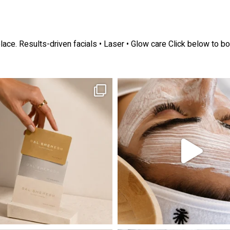
lace.
Results-driven facials • Laser • Glow care
Click below to bo
ה! מועדון החברות שלנו סוף סוף נפתח. מהיום,
אקנה הוא אחד המצבים הנפוצים ביותר בעו
 שהעור פשוט צריך לעצור רגע, לנשום ולהתאזן
תהליך אחד שיכול לעשות הבדל גדול במראה