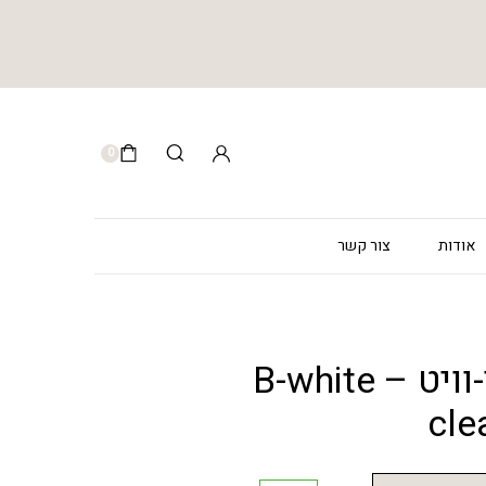
0
אודות
צור קשר
קצף ניקוי בי-וויט – B-white
cle