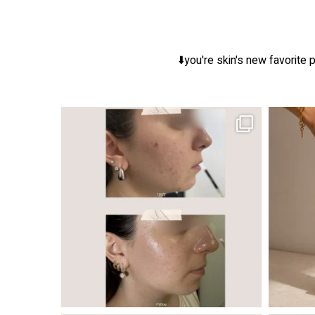
you're skin's new favorite p
ר, אך לכל עור
 ובאיכות העור