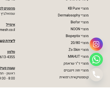
מוצרי KB Pure
מוזמנים לק
שמואלביץ מרדכי 23,
מוצרי Dermalosophy
מוצרי Biofor
אימייל
מוצרי NOON
mesh.co.il
מוצרי Biopeptix
ליצירת קשר
מוצרי 20/80
מוצרי Zo Skin
טלפון
מוצרי MAHUT
-613-4355
מוצרי ד"ר שראמק
שעות פעיל
מוצרי חוה זינגבוים
ראשון - חמ
קוסמטיקאית רפואית
8:00 - 19:00