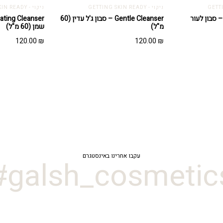
ניקוי - GETTING SKIN READY
ניקוי - GETTING SKIN READY
Hydrating Cleans – סבון לעור
Gentle Cleanser – סבון ג'ל עדין (60
מ"ל)
שמן (60 מ"ל)
120.00
₪
120.00
₪
עקבו אחרינו באינסטגרם
galsh_cosmetics