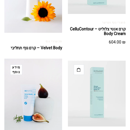
מוצרי גוף ושיער
קרם אנטי צלוליט – CelluContour
Body Cream
604.00
₪
תכשירי גוף
Velvet Body – קרם גוף תחליבי
מידע
נוסף