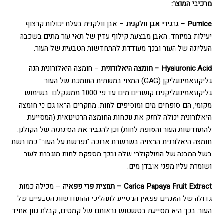
מרכיבי המוצר:
Pumice – גרגירי אבן וולקנית
– אבן וולקנית בעלת יכולות קרצוף
יעילות במיוחד. האבן מבצעת קילוף עדין של תאי עור מתים בשכבה
העליונה של העור ובכך מעודדת להתחדשות הטבעית של העור.
Hyaluronic Acid – חומצה היאלורונית
– חומצה היאלורונית הנה
גליקוזאמינוגליקן (GAG) המצוי במשתית התומכת של העור.
גליקוזאמינוגליקנים קושרים מים עד פי 1000 ממשקלם. בשימוש
מקומי, הם סופחים מים ומוסיפים לחות. מחקרים הראו גם כי חומצה
היאלורונית יכולה לחזק את נוכחות החומצה הרטינואית (המסייעת
להתחדשות העור והסופת לחות) וכן להגביר את הסינתזה של הקולגן.
חומצה היאלורנית המצויה בשרשרת ארוכה "נפרשת על העור" כמו רשת
בשל המבנה של המולקולרי שלה ובכך מספקת לחות מוגברת לעור
ושומרת עליו מפני אובדן מים.
Carica Papaya Fruit Extract – תמצית פרי פפאיה
– מכילה כמות
גדולה של האנזים פפאין המסייע לתהליכי ההתחדשות הטבעיים של
העור. בכך היא מסייעת בטשטוש נראותם של קמטים, קבלת גוון אחיד