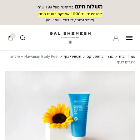
משלוח חינם
בהזמנה מעל 199 ש״ח
למזמינים עד 10:30 אספקה באותו היום
(לערים נבחרות, לא כולל שישי ושבת)
0
עמוד הבית
/
מוצרי ביופפטיקס
/
תכשירי גוף
/
Hawaiian Body Peel – פילינג
גרגרים לגוף