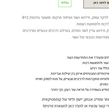
במלאי
 לחצו כאן
פילינג עדין ועשיר במינרלים לניקוי עמוק, חידוש העור ושיפור מרקמו. מועשר בויטמין B12
רכות ולתחושת רעננות.
חידוש עדין לעור הפנים, בשילוב רכיבים טבעיים ומרכיבים
תחדשות הטבעי של העור.
תים ומעודד את התחדשות העור.
עור ולתחושת רכות.
ולל עור רגיש.
כותיים המבטיחים איזון בין יעילות ועדינות.
לוגיות מתקדמות לרכיבים טבעיים, על מנת לספק חווית
הפנים.
ייע בשמירה על מראה עור רענן, נקי וזוהר.
 ומחייב אבחון, ייעוץ וליווי של קוסמטיקאית.
רי קשר עכשיו או לחצ/י כאן להשארת פרטים!