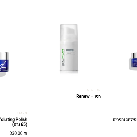
מחדשים
רניו – Renew
מסכות
Exfoliating  – פילינג גרגירים
(65 גרם)
330.00
₪