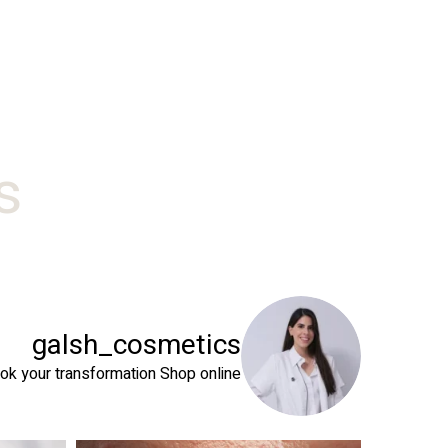
#
galsh_cosmetics
ok your transformation
Shop online⬇️
 שהעור שלך צריך
טיפול פנים נכון הוא הרבה מעבר לניקוי העור. המטרה ה
זה קור