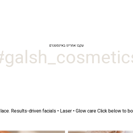
עקבו אחרינו באינסטגרם
galsh_cosmetics
lace.
Results-driven facials • Laser • Glow care
Click below to bo
ה! מועדון החברות שלנו סוף סוף נפתח. מהיום,
אקנה הוא אחד המצבים הנפוצים ביותר בעו