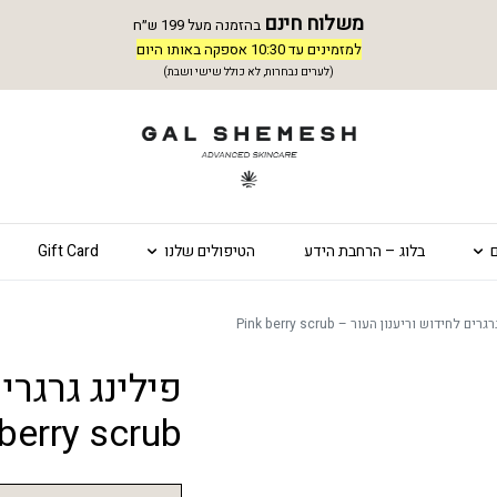
משלוח חינם
בהזמנה מעל 199 ש״ח
למזמינים עד 10:30 אספקה באותו היום
(לערים נבחרות, לא כולל שישי ושבת)
בלוג – הרחבת הידע
הטיפולים שלנו
Gift Card
ים לחידוש וריענון העור – Pink berry scrub
פילינג גרגרי
berry scrub