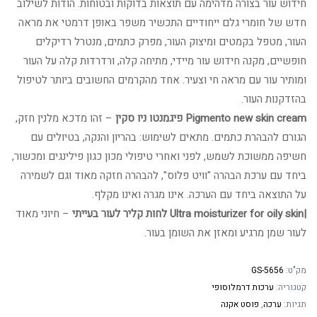
חידוש עור בצורה מדהימה עם תוצאות בדוקות ובטוחות. הודות לשילוב
חדש של חומרי גלם ייחודיים התכשיר משפר באופן דרמטי את מראה
העור, מטפל בקמטים ומיצוק העור, מפרק כתמים, מנטרל רדיקלים
חופשיים, מקנה חידוש עור מיידי, מתיחה קלה, ורדרדות קלה על העור
ומותיר עור עם מראה חי וצעיר. אחד מהקרמים החשובים ביותר לטיפול
בהזדקנות העור.
Pigmento new skin cream פיגמנטו ניו סקין
– זהו מדכא מלנין חזק,
הגורם להבהרת כתמים. מתאים לשימוש: בהריון והנקה, בטיולים עם
חשיפה ממשוכת לשמש, לפני ואחרי טיפולי מכון כגון פילינגים ומכשור,
ביחד עם ערכת הבהרה "וויט פלוס", להבהרה חזקה מאוד וגם לשמירה
על התוצאה ביחד עם הערכה. אינו מגרה ואינו מקלף.
|Ultra moisturizer for oily skin לחות קליר לעור בעייתי
– חיוני מאוד
לעור שמן מרגיע ומאזן את השומן בעור.
מק"ט:
GS-5656
קטגוריה:
ערכות דרמלוסופי
תגיות:
ערכה
,
פוסט אקנה