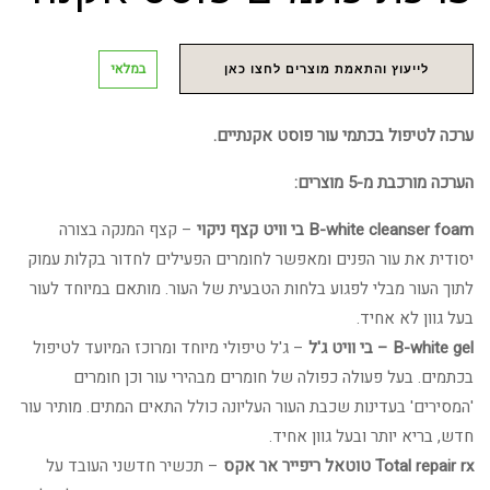
במלאי
לייעוץ והתאמת מוצרים לחצו כאן
ערכה לטיפול בכתמי עור פוסט אקנתיים.
הערכה מורכבת מ-5 מוצרים:
B-white cleanser foam בי וויט קצף ניקוי
– קצף המנקה בצורה
יסודית את עור הפנים ומאפשר לחומרים הפעילים לחדור בקלות עמוק
לתוך העור מבלי לפגוע בלחות הטבעית של העור. מותאם במיוחד לעור
בעל גוון לא אחיד.
B-white gel – בי וויט ג'ל
– ג'ל טיפולי מיוחד ומרוכז המיועד לטיפול
בכתמים. בעל פעולה כפולה של חומרים מבהירי עור וכן חומרים
'המסירים' בעדינות שכבת העור העליונה כולל התאים המתים. מותיר עור
חדש, בריא יותר ובעל גוון אחיד.
Total repair rx טוטאל ריפייר אר אקס
– תכשיר חדשני העובד על