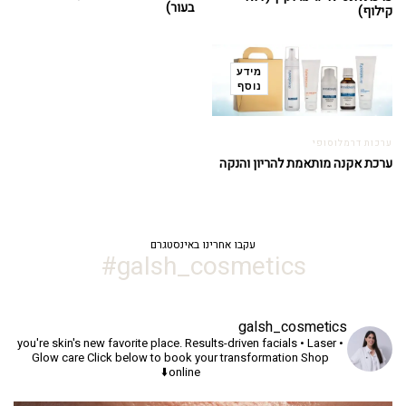
בעור)
קילוף)
מידע
נוסף
ערכות דרמלוסופי
ערכת אקנה מותאמת להריון והנקה
עקבו אחרינו באינסטגרם
galsh_cosmetics#
galsh_cosmetics
you're skin's new favorite place.
Results-driven facials • Laser •
Glow care
Click below to book your transformation
Shop
online⬇️
יך