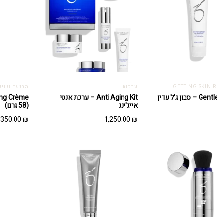
ערכות
הרגעה ושיק
Gentle Cleanser – סבון ג'ל עדין
Anti Aging Kit – ערכת אנטי
אייג'ינג
(58 גרם)
350.00
₪
1,250.00
₪