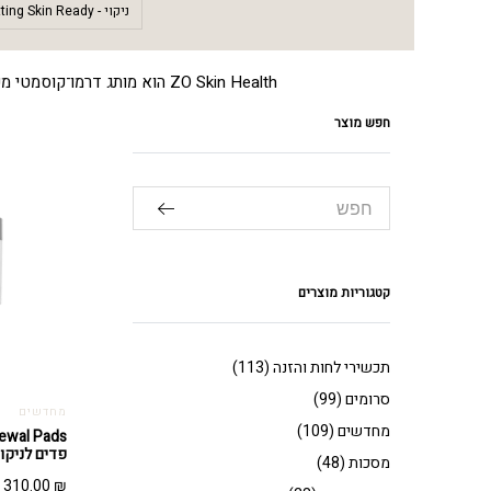
ניקוי - Getting Skin Ready
ZO Skin Health הוא מותג דרמו־קוסמטי מקצועי המתמקד בגישה טיפולית מבוססת מדע העור, חומרים פעילים ופרוטוקולים מובנים. המותג פותח על ידי רופא העור
חפש מוצר
קטגוריות מוצרים
תכשירי לחות והזנה
(113)
סרומים
(99)
מחדשים
מחדשים
(109)
פדים לניקוי (60 יחיד
מסכות
(48)
310.00
₪