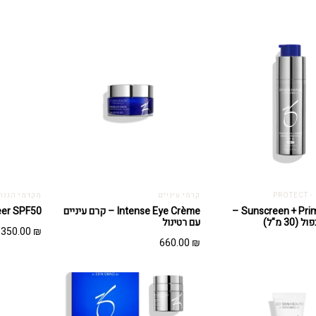
PRO
קרמי עיניים
מקדמי הגנה - TECT
Sunscreen + Primer SPF30 –
Intense Eye Crème – קרם עיניים
aily Sheer SPF50
30 מ"ל)
עם רטינול
350.00
₪
660.00
₪