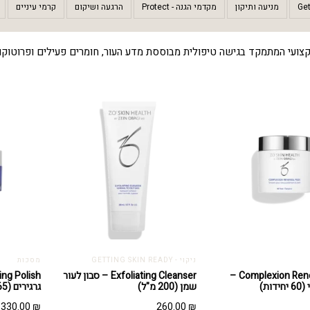
מניעה ותיקון
מקדמי הגנה - Protect
הרגעה ושיקום
קרמי עיניים
ניקוי - GETTING SKIN READY
מסכות
Complexion Renewal Pads –
Exfoliating Cleanser – סבון לעור
ות)
שמן (200 מ"ל)
גרגירים (65 גרם)
330.00
₪
260.00
₪