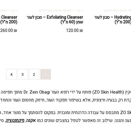
ניקוי - GETTING SKIN READY
ניקוי - GETTING SKIN READY
Hydrating Cleanser – סבון לעור
Exfoliating Cleanser – סבון לעור
שמן (60 מ"ל)
(200 מ"ל)
260.00
₪
120.00
₪
4
3
2
1
המותג זו סקין (kin Health
דת רק בבעיה חיצונית, אלא בשיפור תפקוד העור, חיזוק מחסום העור והתחד
ZO Skin Health מתבסס על עבודה הדרגתית ומובנית. במקום להסתמך על מוצר אח
געה והגנה. שילוב זה מאפשר לטפל במצבים שונים כמו
אקנה
,
פיגמנטציה
, סי