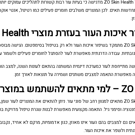
הגישה של ZO Skin Health מדגישה כי בעיות עור רבות קשורות לתהליכים
שות תאים. לכן המוצרים משלבים חומרים פעילים כמו רטינול, אנטי אוקסיד
ן.
יכות העור בעזרת מוצרי ZO Skin Health
ZO Skin Health מתמקד בשיפור איכות העור ולא רק בטיפול בסימפטום. הגישה
ובתיות. עבודה הדרגתית מאפשרת לעור להסתגל לחומרים פעילים ולשמור על 
ישה מתייחסת לעור כמערכת דינמית המשתנה בהתאם לעונות השנה, למצב הור
נה מאפשרת התאמה למצבים משתנים ושמירה על תוצאות לאורך זמן.
השתמש במוצרים?
ZO Skin Health מתאים למגוון רחב של סוגי עור. ניתן להתאים את המוצרים לעור 
מנטציה וסימני גיל. התאמה מקצועית מאפשרת לבנות שגרת טיפול מדויקת ב
ם גם למצבים בהם העור אינו מאוזן, כגון אדמומיות, מרקם לא אחיד, נקבובי
גתית ולשפר את איכות העור.