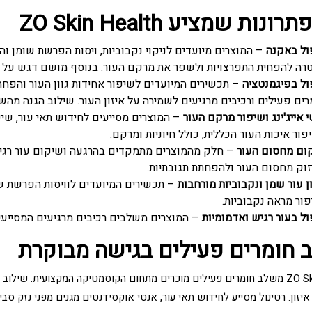
ונות שמציע ZO Skin Health
ול באקנה
– המוצרים מיועדים לניקוי נקבוביות, ויסות הפרשת שומן 
רה להפחית התפרצויות ולשפר את מרקם העור. בנוסף מושם דגש על ה
ול בפיגמנטציה
– תכשירים המיועדים לשיפור אחידות גוון העור והפחת
רים פעילים ורכיבים מרגיעים לשמירה על איזון העור. שילוב הגנה מה
 אייג'ינג ושיפור מרקם העור
– המוצרים מסייעים לחידוש תאי עור, ש
ור איכות העור הכללית, כולל חיוניות ומרקם.
ום מחסום העור
– חלק מהמוצרים מתמקדים בהרגעה ושיקום עור רגיש א
זוק מחסום העור ולהפחתת תגובתיות.
ן עור שמן ונקבוביות מורחבות
– תכשירים המיועדים לוויסות הפרשת שו
פור מראה נקבוביות.
ול בעור רגיש ואדמומיות
– המוצרים משלבים רכיבים מרגיעים המסייעים
 חומרים פעילים בגישה מבוקרת
ZO Skin Health משלב חומרים פעילים מוכרים מתחום הקוסמטיקה המקצועית. ש
יזון. רטינול מסייע לחידוש תאי עור, אנטי אוקסידנטים מגנים מפני נזק סב