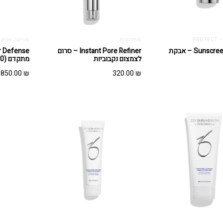
PRO
מחדשים
מניעה ותיקו
Sunscreen Powder – אבקת
Instant Pore Refiner​ – סרום
לצמצום נקבוביות
מתקדם (50 מ"ל)
850.00
₪
320.00
₪