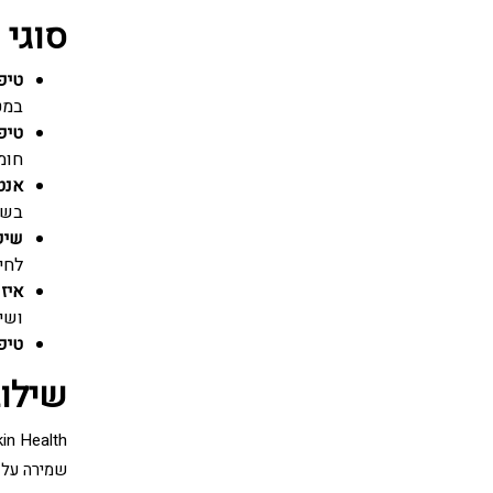
סוגי פתר
טיפ
במט
טיפ
חומ
אנטי
בשיפ
שיק
לחי
איזו
ושי
טיפ
שילוב
שמירה על א