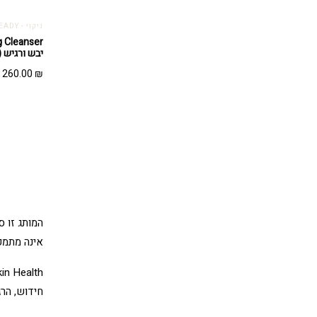
ניקוי - GETTING SKIN READY
יבש ורגיש (200 מ"ל)
260.00
₪
אינה מתמק
חידוש, הר