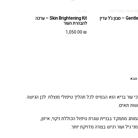
ערכות
Gentle Cleanser – סבון ג'ל עדין
Skin Brightening Kit – ערכה
להבהרת העור
1,050.00
₪
הבא
ZO S) פותח על ידי רופא העור Dr. Zein Obagi מתוך תפיסה כי עור בריא הוא הבסיס לכל תהליך טיפולי מוצלח. לכן הגישה
שות תאים.
ד, המותג מתמקד בבניית שגרת טיפול הכוללת ניקוי, איזון,
מני גיל ועור רגיש בצורה מדויקת יותר.