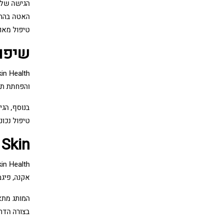
האטה בהתחד
טיפול מאוז
שיפור א
והפחתת תג
בנוסף, הג
טיפול נכו
ZO Skin – למי מתאים ל
אקנה, פיג
המותג מתאי
בצורה הדר