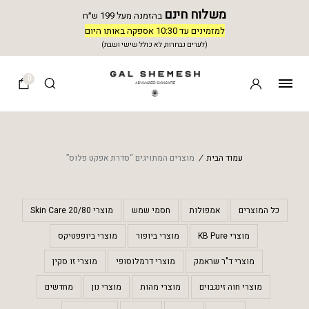
משלוח חינם
בהזמנה מעל 199 ש״ח
למזמינים עד 10:30 אספקה באותו היום
(לערים נבחרות, לא כולל שישי ושבת)
0
עמוד הבית
/
מוצרים המתויגים “סדרת אפקט פלוס”
כל המוצרים
אמפולות
חסמי שמש
מוצרי 20/80 Skin Care
מוצרי KB Pure
מוצרי ביופור
מוצרי ביופפטיקס
מוצרי ד"ר שראמק
מוצרי דרמלוסופי
מוצרי זו סקין
מוצרי חוה זינגבוים
מוצרי מהות
מוצרי נון
מחדשים