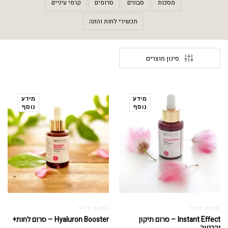
מסכות
סבונים
סרומים
קרמי עיניים
תכשירי לחות והזנה
סינון מוצרים
מידע
מידע
נוסף
נוסף
אפקט פלוס
אפקט פלוס
Instant Effect – סרום תיקון
Hyaluron Booster – סרום לחות+
והרגעה