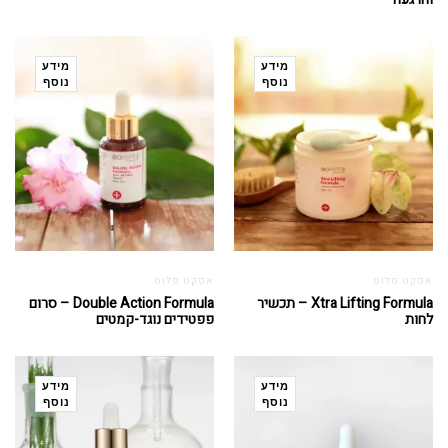
מידע
מידע
נוסף
נוסף
אפקט פלוס
אפקט פלוס
Xtra Lifting Formula – תכשיר
Double Action Formula – סרום
לחות
פפטידים נוגד-קמטים
מידע
מידע
נוסף
נוסף