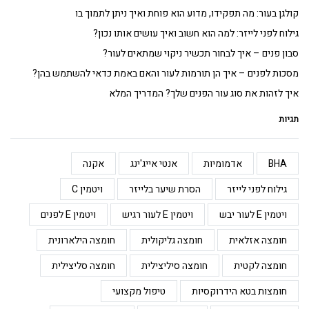
קולגן בעור: מה תפקידו, מדוע הוא פוחת ואיך ניתן לתמוך בו
גילוח לפני לייזר: למה הוא חשוב ואיך עושים אותו נכון?
סבון פנים – איך לבחור תכשיר ניקוי שמתאים לעור?
מסכות לפנים – איך הן תורמות לעור והאם באמת כדאי להשתמש בהן?
איך לזהות את סוג עור הפנים שלך? המדריך המלא
תגיות
BHA
אדמומיות
אנטי אייג'ינג
אקנה
גילוח לפני לייזר
הסרת שיער בלייזר
ויטמין C
ויטמין E לעור יבש
ויטמין E לעור רגיש
ויטמין E לפנים
חומצה אזלאית
חומצה גליקולית
חומצה הילארונית
חומצה לקטית
חומצה סיליצילית
חומצה סליצילית
חומצות בטא הידרוקסיות
טיפול מקצועי