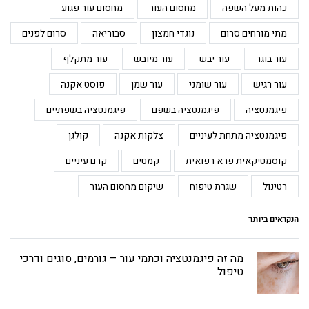
כהות מעל השפה
מחסום העור
מחסום עור פגוע
מתי מורחים סרום
נוגדי חמצון
סבוריאה
סרום לפנים
עור בוגר
עור יבש
עור מיובש
עור מתקלף
עור רגיש
עור שומני
עור שמן
פוסט אקנה
פיגמנטציה
פיגמנטציה בשפם
פיגמנטציה בשפתיים
פיגמנטציה מתחת לעיניים
צלקות אקנה
קולגן
קוסמטיקאית פרא רפואית
קמטים
קרם עיניים
רטינול
שגרת טיפוח
שיקום מחסום העור
הנקראים ביותר
מה זה פיגמנטציה וכתמי עור – גורמים, סוגים ודרכי
טיפול