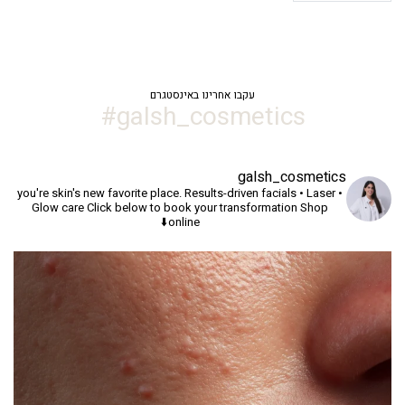
עקבו אחרינו באינסטגרם
galsh_cosmetics#
galsh_cosmetics
you're skin's new favorite place.
Results-driven facials • Laser •
Glow care
Click below to book your transformation
Shop
online⬇️
יך