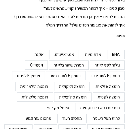
גילוח לפני לייזר: למה הוא חשוב ואיך עושים אותו נכון?
סבון פנים – איך לבחור תכשיר ניקוי שמתאים לעור?
מסכות לפנים – איך הן תורמות לעור והאם באמת כדאי להשתמש בהן?
איך לזהות את סוג עור הפנים שלך? המדריך המלא
תגיות
BHA
אדמומיות
אנטי אייג'ינג
אקנה
גילוח לפני לייזר
הסרת שיער בלייזר
ויטמין C
ויטמין E לעור יבש
ויטמין E לעור רגיש
ויטמין E לפנים
חומצה אזלאית
חומצה גליקולית
חומצה הילארונית
חומצה לקטית
חומצה סיליצילית
חומצה סליצילית
חומצות בטא הידרוקסיות
טיפול מקצועי
כהות מעל השפה
מחסום העור
מחסום עור פגוע