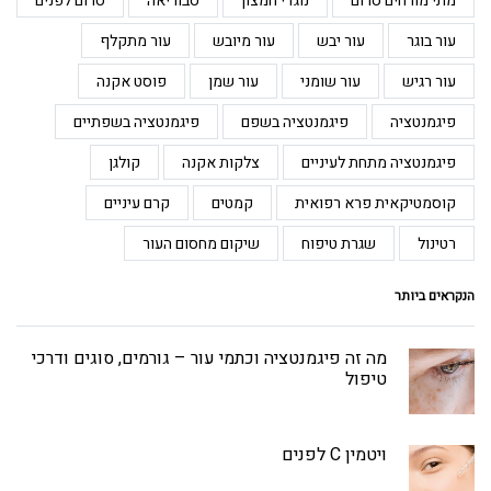
מתי מורחים סרום
נוגדי חמצון
סבוריאה
סרום לפנים
עור בוגר
עור יבש
עור מיובש
עור מתקלף
עור רגיש
עור שומני
עור שמן
פוסט אקנה
פיגמנטציה
פיגמנטציה בשפם
פיגמנטציה בשפתיים
פיגמנטציה מתחת לעיניים
צלקות אקנה
קולגן
קוסמטיקאית פרא רפואית
קמטים
קרם עיניים
רטינול
שגרת טיפוח
שיקום מחסום העור
הנקראים ביותר
מה זה פיגמנטציה וכתמי עור – גורמים, סוגים ודרכי
טיפול
ויטמין C לפנים