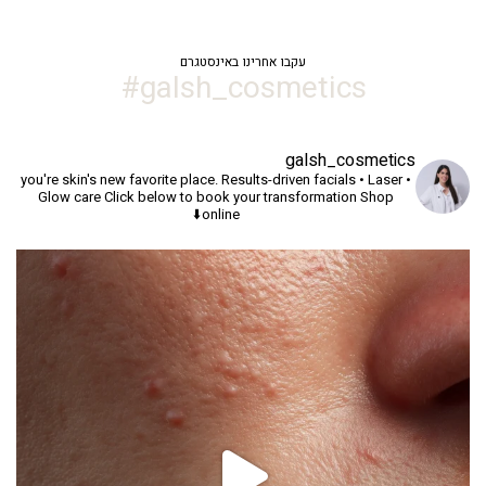
עקבו אחרינו באינסטגרם
galsh_cosmetics#
galsh_cosmetics
you're skin's new favorite place.
Results-driven facials • Laser •
Glow care
Click below to book your transformation
Shop
online⬇️
יך